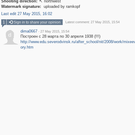
Shooting direction:
northwest

Watermark signature:
uploaded by ramkopf
Last edit 27 May 2015, 16:02
1
Sign in to share your opinion
Latest comment: 27 May 2015, 15:54
dima0667
·
27 May 2015, 15:54
d
Построен с 28 марта по 30 апреля 1938 (!!!)
http://www.edu.severodvinsk.ru/after_school/nit/2008/work/mixeev
ory.htm