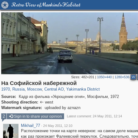
Retro View of Mankind's Habitat
Sizes:
482×201
|
1050×440
|
1280×536
W
319,878
1,407,050
160,019
8,286
29,248
5,916
13,378
458
На Софийской набережной
1970
,
Russia
,
Moscow
,
Central AO
,
Yakimanka District
Source:
Кадр из фильма «Укрощение огня», Мосфильм, 1972
Shooting direction:
west

Watermark signature:
uploaded by aznazn
2
Sign in to share your opinion
Latest comment: 24 May 2011, 12:14
Mikhail_77
·
24 May 2011, 12:10
Расположение точки на карте неверное: на самом деле маши
как раз проезжает Фалеевский переулок. Следовательно, точ