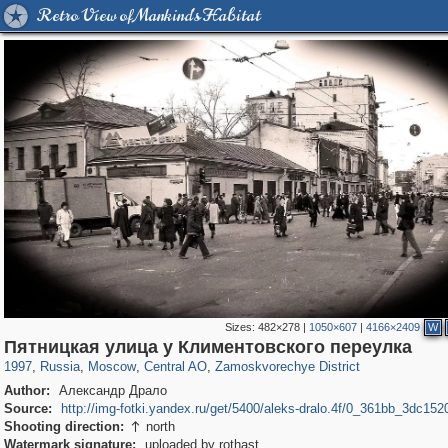
Retro View of Mankind's Habitat
Sizes:
482×278
|
1050×607
|
4166×2409
W
319,864
1,406,840
160,012
8,286
29,243
5,916
6,190
211
Пятницкая улица у Климентовского переулка
1997
,
Russia
,
Moscow
,
Central AO
,
Zamoskvorechye District
Author:
Александр Драло
Source:
http://img-fotki.yandex.ru/get/5400/aleks-dralo.4f/0_361bb_3dc152
Shooting direction:
north

Watermark signature:
uploaded by rothast