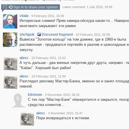
7
Sign in to share your opinion
Latest comment: 1 July 2016, 18:45
vitale
·
9 February 2011, 16:39
Интересные снимки! Прям камера-обскура какая-то... Наверно
многовато закрывают эти рамки
shchipok
·
·
Discussed fragment
10 February 2011, 02:06
Вывеска "Золотое кольцо" на том домике, где в 1960-е была
распивочная - продавался портвейн в разлив и шоколадные 
закуску.
alexc
·
10 February 2011, 12:42
А чуть дальше - два винных напротив друг друга, направо - п
"Кабан". Хороший был район!
alexc
·
10 February 2011, 12:44
Разглядел рекламу Мастер-Банка, именно он и занял площа
пивной.
kilmister
·
3 November 2015, 08:15
k
С тех пор "Мастер-Банк" обанкротился и закрылся, похо
средства клиентов...
alexc
·
3 November 2015, 15:47
Пора возвращаться к истокам.