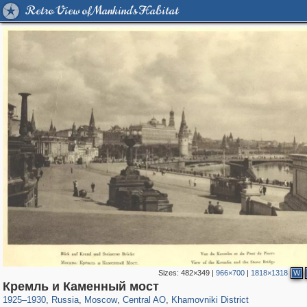
Retro View of Mankind's Habitat
Sizes:
482×349
|
966×700
|
1818×1318
W
319,864
1,406,840
160,012
8,286
29,243
5,916
19,395
722
Кремль и Каменный мост
1925
–
1930
,
Russia
,
Moscow
,
Central AO
,
Khamovniki District