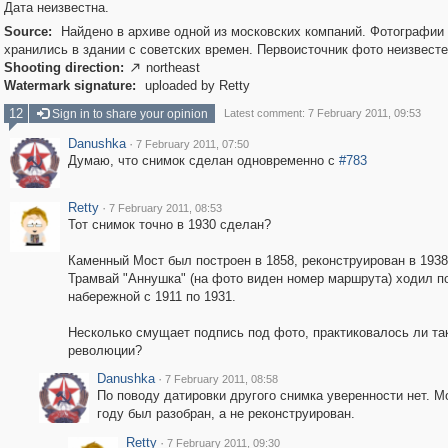
Дата неизвестна.
Source:
Найдено в архиве одной из московских компаний. Фотографии
хранились в здании с советских времен. Первоисточник фото неизвесте
Shooting direction:
northeast

Watermark signature:
uploaded by Retty
12
Sign in to share your opinion
Latest comment: 7 February 2011, 09:53
Danushka
·
7 February 2011, 07:50
Думаю, что снимок сделан одновременно с
#783
Retty
·
7 February 2011, 08:53
Тот снимок точно в 1930 сделан?
Каменный Мост был построен в 1858, реконструирован в 1938
Трамвай "Аннушка" (на фото виден номер маршрута) ходил п
набережной с 1911 по 1931.
Несколько смущает подпись под фото, практиковалось ли та
революции?
Danushka
·
7 February 2011, 08:58
По поводу датировки другого снимка уверенности нет. М
году был разобран, а не реконструирован.
Retty
·
7 February 2011, 09:30