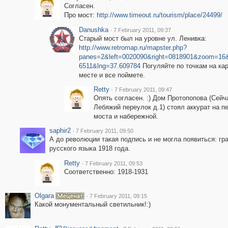
Согласен.
Про мост:
http://www.timeout.ru/tourism/place/24499/
Danushka
·
7 February 2011, 09:37
Старый мост был на уровне ул. Ленивка:
http://www.retromap.ru/mapster.php?
panes=2&left=0020090&right=0818901&zoom=16&
6511&lng=37.609784
Погуляйте по точкам на кар
месте и все поймете.
Retty
·
7 February 2011, 09:47
Опять согласен. :) Дом Протопопова (Сейч
Лебяжий переулок д.1) стоял аккурат на п
моста и набережной.
saphir2
·
7 February 2011, 09:50
А до революции такая подпись и не могла появиться: гр
русского языка 1918 года.
Retty
·
7 February 2011, 09:53
Соответственно: 1918-1931
Olgara
·
7 February 2011, 09:15
Какой монументальный светильник!:)