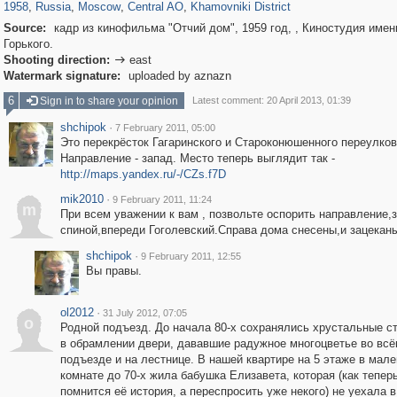
1958
,
Russia
,
Moscow
,
Central AO
,
Khamovniki District
Source:
кадр из кинофильма "Отчий дом", 1959 год, , Киностудия имен
Горького.
Shooting direction:
east

Watermark signature:
uploaded by aznazn
6
Sign in to share your opinion
Latest comment: 20 April 2013, 01:39
shchipok
·
7 February 2011, 05:00
Это перекрёсток Гагаринского и Староконюшенного переулков
Направление - запад. Место теперь выглядит так -
http://maps.yandex.ru/-/CZs.f7D
mik2010
·
9 February 2011, 11:24
m
При всем уважении к вам , позвольте оспорить направление,з
спиной,впереди Гоголевский.Справа дома снесены,и зацекан
shchipok
·
9 February 2011, 12:55
Вы правы.
ol2012
·
31 July 2012, 07:05
o
Родной подъезд. До начала 80-х сохранялись хрустальные с
в обрамлении двери, дававшие радужное многоцветье во вс
подъезде и на лестнице. В нашей квартире на 5 этаже в мал
комнате до 70-х жила бабушка Елизавета, которая (как тепер
помнится её история, а переспросить уже некого) не уехала в