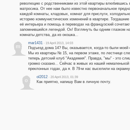
революцию с родственниками из этой квартиры влюбившись 
матросика. От нее нам было известно первоначальное предн
каждой комнаты, кладовых, комнат для прислуги, холодильн
историю коммунистических изменений в квартире. Тогдашние
её интерьера и помощь в переводах на французский сочетаю
запомнившейся легендой. Ох! Взглянуть бы одним глазком н
комнаты детства, да из окошка...
mar1431
·
19 April 2013, 14:03
m
Подъезд дома 14? Вы, оказывается, когда-то были моей 
Мы из квартиры № 15, на первом этаже, по лестнице сле
теперь детский клуб "Академия". Правда, "мы" - это сл
громко сказано... Сейчас в живых из нашей немаленькой
преклонных годах, да я. В 79-м нас выселили на окраи
ol2012
·
20 April 2013, 01:39
o
Как приятно, напишу Вам в личную почту.