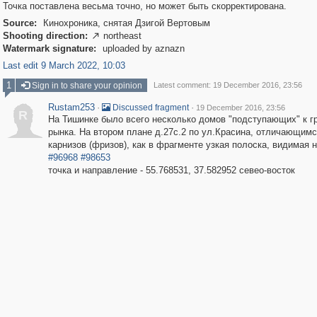
Точка поставлена весьма точно, но может быть скорректирована.
Source:
Кинохроника, снятая Дзигой Вертовым
Shooting direction:
northeast

Watermark signature:
uploaded by aznazn
Last edit 9 March 2022, 10:03
1
Sign in to share your opinion
Latest comment: 19 December 2016, 23:56
Rustam253
·
·
Discussed fragment
19 December 2016, 23:56
R
На Тишинке было всего несколько домов "подступающих" к г
рынка. На втором плане д.27с.2 по ул.Красина, отличающим
карнизов (фризов), как в фрагменте узкая полоска, видимая 
#96968
#98653
точка и направление - 55.768531, 37.582952 севео-восток