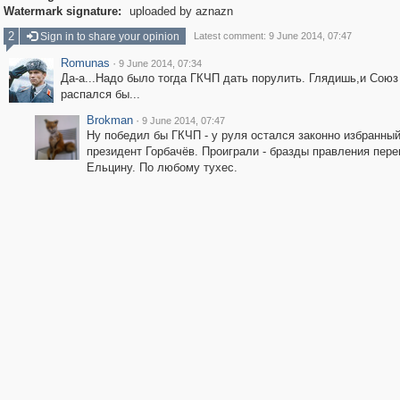
Watermark signature:
uploaded by aznazn
2
Sign in to share your opinion
Latest comment: 9 June 2014, 07:47
Romunas
·
9 June 2014, 07:34
Да-а...Надо было тогда ГКЧП дать порулить. Глядишь,и Союз
распался бы...
Brokman
·
9 June 2014, 07:47
Ну победил бы ГКЧП - у руля остался законно избранны
президент Горбачёв. Проиграли - бразды правления пер
Ельцину. По любому тухес.