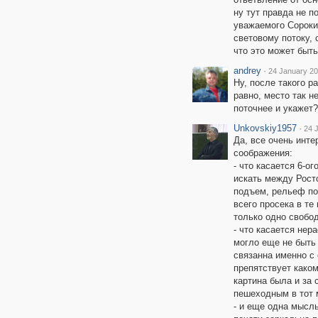
ну тут правда не п
уважаемого Сорокин
световому потоку, 
что это может быть
andrey
·
24 January 20
Ну, после такого ра
равно, место так н
поточнее и укажет? 
Unkovskiy1957
·
24 
Да, все очень инте
соображения:
- что касается 6-о
искать между Рост
подъем, рельеф по 
всего просека в те
только одно свобо
- что касается нер
могло еще не быть
связанна именно с 
препятствует каком
картина была и за 
пешеходным в тот 
- и еще одна мысль