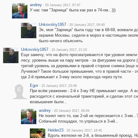
andrey
·
20 January 2017, 07:47
У нас там "Зарница" была как раз в 74-ом...)))
Unkovskiy1957
·
20 January 2017, 09:40
Эх, моя "Зарница" была году так в 68-69, воевали до
окраине Москвы, сидели в мороз в настоящем окопе
было ничего объяснять.
Unkovskiy1957
·
15 January 2017, 21:10
Еще замечу, что на фото просматриваются три уровня земли 
лесу, уровень выше на пару метров - за фигурами на дороге (
третий уровень за деревьями в правой стороне снимка (еще н
Лучевом? Такое большое превышение, что в правой части - э
где 2-й примыкает к 3-ему около перехода через пути.
Egor
·
15 January 2017, 23:49
E
При всём уважении - 2-й к 3-му НЕ примыкает нигде. А во
расходится с изначальной траекторией, и сделан этот с
возвышения были...
andrey
·
20 January 2017, 06:09
Не понял чего то, как 2-ой не пересекается с 3-им..
Собачьей площадки, то упрёшься в 3-ий...
Helder23
·
20 January 2017, 18:45
Вдоль железки не 2-й, а безымянный проезд. Н