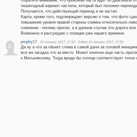
Обратите внимание, что проезжая часть идет по диагонали о
пешеходный вариант настила, который был положен перпенди
Получается, что действующий переезд я не застал.
Карта, кроме того, подтверждает версию о том, что фото сде
повышение уровня правой стороны снимка относительно левой
сомнение - почему просек, а в данном случае это дорога или
Возможно я рассуждаю с позиции уже нашего времени.
prophy17
·
·
24 January 2017, 17:22
Edited 24 January 2017, 17:54
p
Да ну а что за обьект слева в самой дали за головой женщин
все же загадка что за место. Может конечно еще часть просе
к Митьковскому. Тогда вроде бы солнце соответствует точно