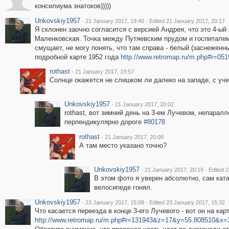
консилиума знатоков)))))
Unkovskiy1957
·
·
21 January 2017, 19:40
Edited 21 January 2017, 20:17
Я склонен заочно согласится с версией Андрея, что это 4-ы
Маленковская. Точка между Путяевским прудом и госпиталем
смущает, не могу понять, что там справа - белый (заснеженн
подробной карте 1952 года
http://www.retromap.ru/m.php#r=0
rothast
·
21 January 2017, 19:57
Солнце окажется не слишком ли далеко на западе, с уч
Unkovskiy1957
·
21 January 2017, 20:02
rothast, вот зимний день на 3-ем Лучевом, непарал
перпендикулярно дороге
#80178
rothast
·
21 January 2017, 20:09
А там место указано точно?
Unkovskiy1957
·
·
21 January 2017, 20:19
Edited 
В этом фото я уверен абсолютно, сам ката
велосипеде гонял.
Unkovskiy1957
·
·
23 January 2017, 15:08
Edited 23 January 2017, 15:32
Что касается переезда в конце 3-его Лучевого - вот он на кар
http://www.retromap.ru/m.php#r=131943&z=17&y=55.808510&x=