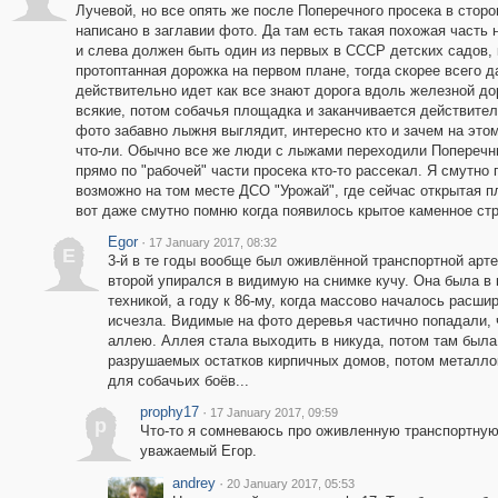
Лучевой, но все опять же после Поперечного просека в сторо
написано в заглавии фото. Да там есть такая похожая часть
и слева должен быть один из первых в СССР детских садов, 
протоптанная дорожка на первом плане, тогда скорее всего да
действительно идет как все знают дорога вдоль железной до
всякие, потом собачья площадка и заканчивается действител
фото забавно лыжня выглядит, интересно кто и зачем на этом
что-ли. Обычно все же люди с лыжами переходили Поперечны
прямо по "рабочей" части просека кто-то рассекал. Я смутно
возможно на том месте ДСО "Урожай", где сейчас открытая 
вот даже смутно помню когда появилось крытое каменное стр
Egor
·
17 January 2017, 08:32
E
3-й в те годы вообще был оживлённой транспортной арте
второй упирался в видимую на снимке кучу. Она была в
техникой, а году к 86-му, когда массово началось расши
исчезла. Видимые на фото деревья частично попадали, 
аллею. Аллея стала выходить в никуда, потом там была
разрушаемых остатков кирпичных домов, потом металлок
для собачьих боёв...
prophy17
·
17 January 2017, 09:59
p
Что-то я сомневаюсь про оживленную транспортную 
уважаемый Егор.
andrey
·
20 January 2017, 05:53