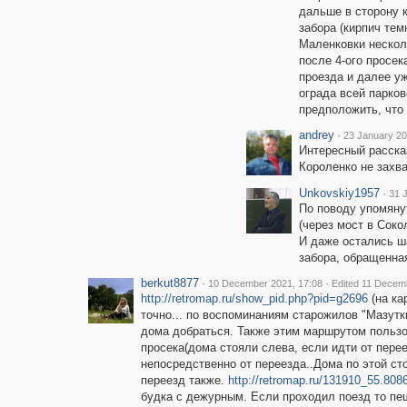
дальше в сторону к
забора (кирпич тем
Маленковки нескол
после 4-ого просек
проезда и далее у
ограда всей парков
предположить, что 
andrey
·
23 January 20
Интересный расска
Короленко не захват
Unkovskiy1957
·
31 
По поводу упомянут
(через мост в Соко
И даже остались ш
забора, обращенная
berkut8877
·
·
10 December 2021, 17:08
Edited 11 Decem
http://retromap.ru/show_pid.php?pid=g2696
(на ка
точно... по воспоминаниям старожилов "Мазутк
дома добраться. Также этим маршрутом пользо
просека(дома стояли слева, если идти от перее
непосредственно от переезда..Дома по этой ст
переезд также.
http://retromap.ru/131910_55.808
будка с дежурным. Если проходил поезд то пе