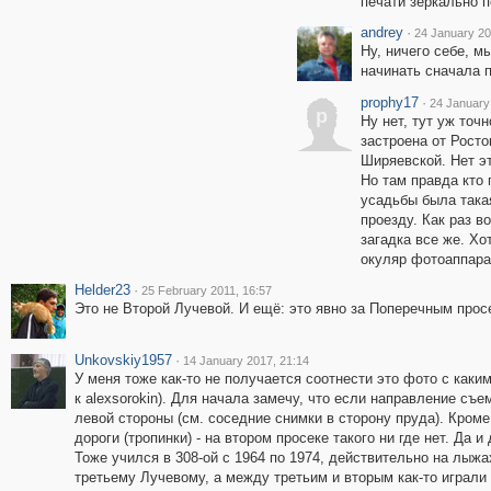
печати зеркально 
andrey
·
24 January 20
Ну, ничего себе, 
начинать сначала п
prophy17
·
24 January
p
Ну нет, тут уж точн
застроена от Росто
Ширяевской. Нет эт
Но там правда кто
усадьбы была така
проезду. Как раз в
загадка все же. Хо
окуляр фотоаппара
Helder23
·
25 February 2011, 16:57
Это не Второй Лучевой. И ещё: это явно за Поперечным прос
Unkovskiy1957
·
14 January 2017, 21:14
У меня тоже как-то не получается соотнести это фото с каки
к alexsorokin). Для начала замечу, что если направление съе
левой стороны (см. соседние снимки в сторону пруда). Кром
дороги (тропинки) - на втором просеке такого ни где нет. Да
Тоже учился в 308-ой с 1964 по 1974, действительно на лыж
третьему Лучевому, а между третьим и вторым как-то играли 