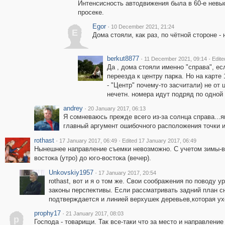
Интенсисность автодвижения была в 60-е невысо
просеке.
Egor
·
10 December 2021, 21:24
E
Дома стояли, как раз, по чётной стороне -
berkut8877
·
·
11 December 2021, 09:14
Edit
Да , дома стояли именно "справа", есл
переезда к центру парка. Но на карте 
- "Центр" почему-то засчитали) не от 
нечетн. номера идут подряд по одной с
andrey
·
20 January 2017, 06:13
Я сомневаюсь прежде всего из-за солнца справа...я
главный аргумент ошибочного расположения точки и
rothast
·
·
17 January 2017, 06:49
Edited 17 January 2017, 06:49
Нынешнее направление съемки невозможно. С учетом зимы-ве
востока (утро) до юго-востока (вечер).
Unkovskiy1957
·
17 January 2017, 20:54
rothast, вот и я о том же. Свои соображения по поводу 
законы перспективы. Если рассматривать задний план сн
подтверждается и линией верхушек деревьев,которая ухо
prophy17
·
21 January 2017, 08:03
p
Господа - товарищи. Так все-таки что за место и направлени