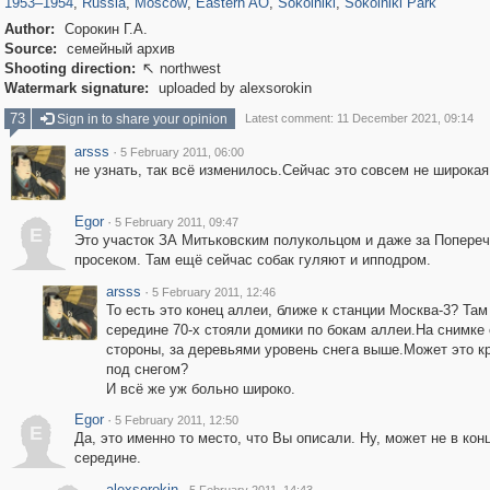
1953
–
1954
,
Russia
,
Moscow
,
Eastern AO
,
Sokolniki
,
Sokolniki Park
Author:
Сорокин Г.А.
Source:
семейный архив
Shooting direction:
northwest

Watermark signature:
uploaded by alexsorokin
73
Sign in to share your opinion
Latest comment: 11 December 2021, 09:14
arsss
·
5 February 2011, 06:00
не узнать, так всё изменилось.Сейчас это совсем не широкая
Egor
·
5 February 2011, 09:47
E
Это участок ЗА Митьковским полукольцом и даже за Попере
просеком. Там ещё сейчас собак гуляют и ипподром.
arsss
·
5 February 2011, 12:46
То есть это конец аллеи, ближе к станции Москва-3? Там
середине 70-х стояли домики по бокам аллеи.На снимке 
стороны, за деревьями уровень снега выше.Может это 
под снегом?
И всё же уж больно широко.
Egor
·
5 February 2011, 12:50
E
Да, это именно то место, что Вы описали. Ну, может не в конц
середине.
alexsorokin
·