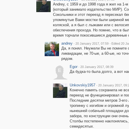
Andrey, с 1959 и до 1998 года я жил на 1
(который занимало издательство МИР). Соо
Сокольники и этот переезд я пересекал бе
упомянутые Вами мостки были шириной мет
коляской, а я был с лыжами или с велосип
обеспечения прохода. Но помню, что в был
время торчали покосившиеся деревянные 
andrey
·
·
20 January 2017, 07:59
Edited 20 J
Да, я понял. Неужели Вы не помните
ликвидации, не 70-ые, а 60-ые, но т
рядом.
Egor
·
20 January 2017, 08:39
E
Да будка-то была долго, а вот н
Unkovskiy1957
·
20 January 2017, 09:
Конечно память сохранила не все 
переезд не функционировал и по
Последние десятки метров 3-его
тропинку с изгибом и огромной л
нынешней собачьей площадки дол
забора, по конструкции они очен
Столбы постепенно наклонялись,
семидесятых.