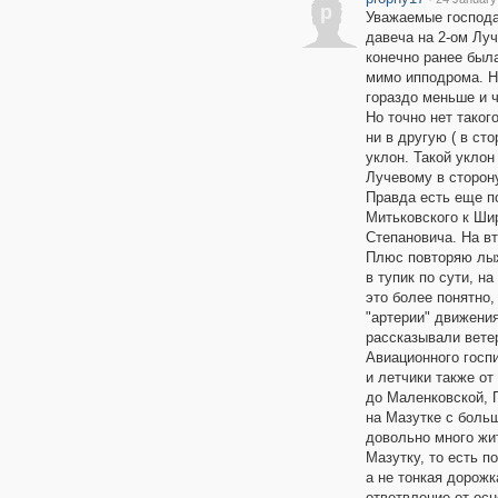
p
Уважаемые господа
давеча на 2-ом Лу
конечно ранее был
мимо ипподрома. Н
гораздо меньше и ч
Но точно нет таког
ни в другую ( в сто
уклон. Такой уклон
Лучевому в сторон
Правда есть еще п
Митьковского к Ши
Степановича. На в
Плюс повторяю лыж
в тупик по сути, н
это более понятно,
"артерии" движени
рассказывали ветер
Авиационного госп
и летчики также от
до Маленковской, 
на Мазутке с боль
довольно много жи
Мазутку, то есть п
а не тонкая дорожк
ответвление от осн