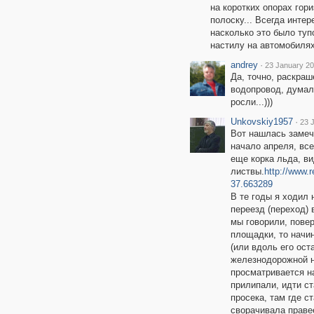
на коротких опорах гор
полоску... Всегда инте
насколько это было туп
настилу на автомобилях
andrey
·
23 January 20
Да, точно, раскраш
водопровод, думал
росли...)))
Unkovskiy1957
·
23 
Вот нашлась замеч
начало апреля, вс
еще корка льда, ви
листвы.
http://www
37.663289
В те годы я ходил
переезд (переход) 
мы говорили, пове
площадки, то начи
(или вдоль его ост
железнодорожной н
просматривается н
прилипали, идти ст
просека, там где с
сворачивала праве