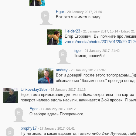
Egor
·
20 January 2017, 21:50
E
Вот это я и имел в виду.
Helder23
·
·
21 January 2017, 15:14
Edited 21
Егор Егорович, Вы помните про лекци
vao.ru/media/photos/2017/01/20/29.01
Egor
·
21 January 2017, 21:42
E
Помню, спасибо!
andrey
·
23 January 2017, 05:07
Вот и доверяй после этого топографам...)
обозначение "безымянного" проезда сегодн
Unkovskiy1957
·
16 January 2017, 21:13
Egor, тема примыкания для меня была открытием - на картах Y
поворот налево вдоль насыпи, начинается 2-ой просек. Я был
Egor
·
17 January 2017, 00:12
E
О заборе вдоль Поперечного.
prophy17
·
17 January 2017, 06:41
p
Ну не знаю, а какие варианты, только либо 2-ой Лучевой, либ