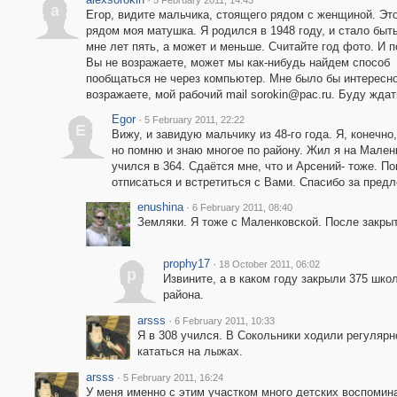
5 February 2011, 14:43
a
Егор, видите мальчика, стоящего рядом с женщиной. Это
рядом моя матушка. Я родился в 1948 году, и стало быт
мне лет пять, а может и меньше. Считайте год фото. И п
Вы не возражаете, может мы как-нибудь найдем способ
пообщаться не через компьютер. Мне было бы интересно
возражаете, мой рабочий mail sorokin@pac.ru. Буду ждат
Egor
·
5 February 2011, 22:22
E
Вижу, и завидую мальчику из 48-го года. Я, конечно
но помню и знаю многое по району. Жил я на Мален
учился в 364. Сдаётся мне, что и Арсений- тоже. П
отписаться и встретиться с Вами. Спасибо за пред
enushina
·
6 February 2011, 08:40
Земляки. Я тоже с Маленковской. После закрыт
prophy17
·
18 October 2011, 06:02
p
Извините, а в каком году закрыли 375 шко
района.
arsss
·
6 February 2011, 10:33
Я в 308 учился. В Сокольники ходили регуляр
кататься на лыжах.
arsss
·
5 February 2011, 16:24
У меня именно с этим участком много детских воспомин