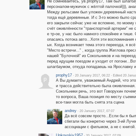
Не сомневайтесь, ув.prophy17, Там был шлагб
персоналом-мужичок с жёлтой палочкой))), ана
Между рельсами был уложен деревянный насти
тогда ещё деревянные. И с 3-го можно было ср
его закрыли сейчас уже не вспомню, по моему 
счёт оживлённости "транспортной артерии" не с
е тр-ое, у нас было намного спокойнее и тише.
опасаясь потока авто...Хотя эти воспоминания 
ых. Когда возникает тема этого переезда, я в
"Место встречи..." , когда группа Жеглова пре
нашей "Булочной" из Сокольников и на переезд
перед идущим поездом и уходит от погони...Во
шлагбаумом, откуда попадаешь на Ярославку и 
prophy17
·
·
20 January 2017, 06:22
Edited 20 Janu
p
А Вы думаете, уважаемый Андрей, что это
и трасса действительно была оживленная.
Сокольники речь, это вот Говорухин почем
то вопроса, Ваша позиция по месту съемки
все-таки могла быть снята эта сцена
andrey
·
20 January 2017, 07:07
Да всё совсем просто...Если бы я бы
сбегали бы конкретно через 3-ий Луче
ассоциации с фильмом, а не с книгой..
Unkovskiy1957
·
20 January 2017, 07:09