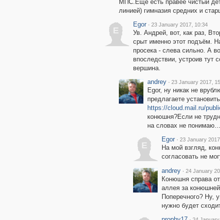
МПС.Ещё есть правее чистый детс
линией) гимназия средних и ста
Egor
·
23 January 2017, 10:34
E
Ув. Андрей, вот, как раз, Вт
срыт именно этот подъём. Н
просека - слева сильно. А в
впоследствии, устроив тут с
вершина.
andrey
·
23 January 2017, 1
Egor, ну никак не врубл
предлагаете установить
https://cloud.mail.ru/pub
конюшня?Если не трудн
на словах не понимаю...
Egor
·
23 January 2017
E
На мой взгляд, кон
согласовать не мог
andrey
·
24 January 20
Конюшня справа отк
аллея за конюшней,
Поперечного? Ну, у
нужно будет сходит
prophy17
·
24 January