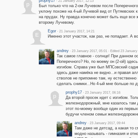
prophy17
·
21 January 2017, 12:13
p
Был только что на 2-ом Лучевом после Поперечного.
уклону похоже на 4-ый Лучевой вид от Путяевских 
на прудах. Ну правда конечно может быть еще все ж
второму Лучевому.
Egor
·
21 January 2017, 14:21
E
Именно этот участок, как раз, не попадает. А в
andrey
·
·
23 January 2017, 05:01
Edited 23 January
Так самое главное - солнце! При данном о
Поперечного? Но, по моему он (2-ой) здес
изгибом. Справа уже был МПСовский садик
здесь даже намёка не видно...и правая ал
стволов не припомню там, ну естественно н
сделать снимки...Но 4-ый мне больше по ду
prophy17
·
23 January 2017, 06:16
p
Да второй просек идет с изгибом. Толь
железнодорожный, мне казалось там 
этот по-моему вообще один из первых
будучи членом семьи железнодорожн
andrey
·
23 January 2017, 09:44
Там даже не детсад, а какая то 
модно называть - гимназия и отн