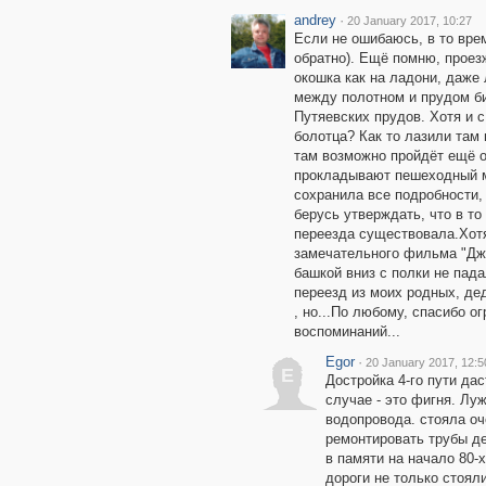
andrey
·
20 January 2017, 10:27
Если не ошибаюсь, в то врем
обратно). Ещё помню, проез
окошка как на ладони, даже
между полотном и прудом бил
Путяевских прудов. Хотя и 
болотца? Как то лазили там 
там возможно пройдёт ещё о
прокладывают пешеходный мо
сохранила все подробности,
берусь утверждать, что в т
переезда существовала.Хотя
замечательного фильма "Джен
башкой вниз с полки не падал
переезд из моих родных, де
, но...По любому, спасибо о
воспоминаний...
Egor
·
20 January 2017, 12:5
E
Достройка 4-го пути да
случае - это фигня. Луж
водопровода. стояла оче
ремонтировать трубы де
в памяти на начало 80-
дороги не только стояли