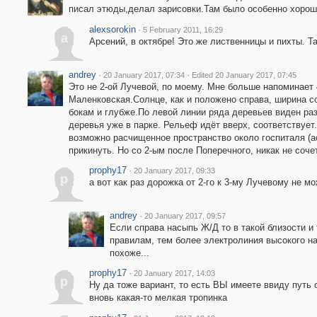
писал этюды,делал зарисовки.Там было особенно хорош
alexsorokin
·
5 February 2011, 16:29
a
Арсений, в октябре! Это же лиственницы и пихты. Та
andrey
·
·
20 January 2017, 07:34
Edited 20 January 2017, 07:45
Это не 2-ой Лучевой, по моему. Мне больше напоминает 4
Маленковская.Солнце, как и положено справа, ширина с
бокам и глубже.По левой линии ряда деревьев виден ра
деревья уже в парке. Рельеф идёт вверх, соответствует
возможно расчищенное пространство около госпиталя (а
прикинуть. Но со 2-ым после Поперечного, никак не соче
prophy17
·
20 January 2017, 09:33
p
а вот как раз дорожка от 2-го к 3-му Лучевому не 
andrey
·
20 January 2017, 09:57
Если справа насыпь Ж/Д то в такой близости и
правилам, тем более электролиния высокого н
похоже...
prophy17
·
20 January 2017, 14:03
p
Ну да тоже вариант, то есть ВЫ имеете ввиду путь 
вновь какая-то мелкая тропинка