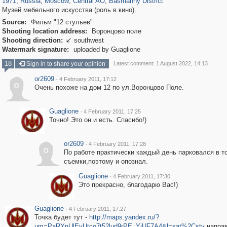
1971
,
Russia
,
Moscow
,
Central AO
,
Basmanny District
Музей мебельного искусства (роль в кино).
Source:
Фильм "12 стульев"
Shooting location address:
Воронцово поле
Shooting direction:
southwest

Watermark signature:
uploaded by Guaglione
18
Sign in to share your opinion
Latest comment: 1 August 2022, 14:13
or2609
·
4 February 2011, 17:12
o
Очень похоже на дом 12 по ул.Воронцово Поле.
Guaglione
·
4 February 2011, 17:25
Точно! Это он и есть. Спасибо!)
or2609
·
4 February 2011, 17:28
o
По работе практически каждый день парковался в т
съемки,поэтому и опознал.
Guaglione
·
4 February 2011, 17:30
Это прекрасно, благодарю Вас!)
Guaglione
·
4 February 2011, 17:27
Точка будет тут -
http://maps.yandex.ru/?
um=PaRYnUlEvUtco7t52lud9rPE_YjUF7A4&l=sat%2Cstv
напра