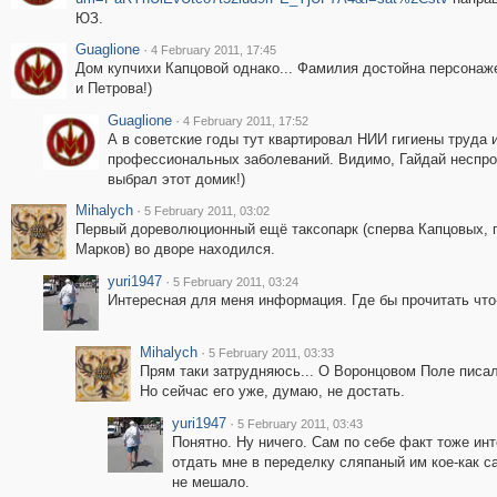
ЮЗ.
Guaglione
·
4 February 2011, 17:45
Дом купчихи Капцовой однако... Фамилия достойна персона
и Петрова!)
Guaglione
·
4 February 2011, 17:52
А в советские годы тут квартировал НИИ гигиены труда 
профессиональных заболеваний. Видимо, Гайдай неспро
выбрал этот домик!)
Mihalych
·
5 February 2011, 03:02
Первый дореволюционный ещё таксопарк (сперва Капцовых, 
Марков) во дворе находился.
yuri1947
·
5 February 2011, 03:24
Интересная для меня информация. Где бы прочитать что
Mihalych
·
5 February 2011, 03:33
Прям таки затрудняюсь... О Воронцовом Поле писал
Но сейчас его уже, думаю, не достать.
yuri1947
·
5 February 2011, 03:43
Понятно. Ну ничего. Сам по себе факт тоже инт
отдать мне в переделку сляпаный им кое-как са
не мешало.