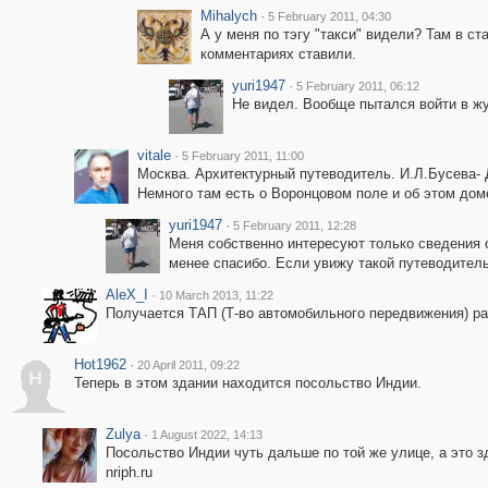
Mihalych
·
5 February 2011, 04:30
А у меня по тэгу "такси" видели? Там в ст
комментариях ставили.
yuri1947
·
5 February 2011, 06:12
Не видел. Вообще пытался войти в жу
vitale
·
5 February 2011, 11:00
Москва. Архитектурный путеводитель. И.Л.Бусева- 
Немного там есть о Воронцовом поле и об этом дом
yuri1947
·
5 February 2011, 12:28
Меня собственно интересуют только сведения о
менее спасибо. Если увижу такой путеводитель
AleX_I
·
10 March 2013, 11:22
Получается ТАП (Т-во автомобильного передвижения) р
Hot1962
·
20 April 2011, 09:22
H
Теперь в этом здании находится посольство Индии.
Zulya
·
1 August 2022, 14:13
Посольство Индии чуть дальше по той же улице, а это 
nriph.ru