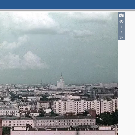
2
1
7
3k
2
3
3
1
4
7
2
2