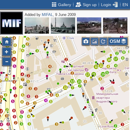
Gallery
Sign up
Login
EN
Added by
MIFAL
, 9 June 2009
6
2
10
3
11
4
6
9
2
2
3
3
2
2
3
3
4
6
5
OSM
2
8
5
4
4
3
3
8
8
2
8
4
17
11
2
18
3
11
4
5
4
4
11
3
5
2
4
11
19
17
2
3
4
7
2
12
5
15
9
4
7
2
11
7
2
3
2
3
2
5
4
4
3
8
3
7
4
4
5
5
8
3
6
2
8
7
12
8
1
3
4
9
6
2
3
3
2
3
4
3
2