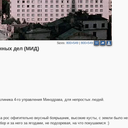
2
Sizes:
800×549
|
800×549
W
нных дел (МИД)
клиника 4-го управления Минздрава, для непростых людей.
ва рос офигительно вкусный боярышник, высокие кусты, с земли было не
ор и за него за ягодами, не подозревая, на что покушаемся :)