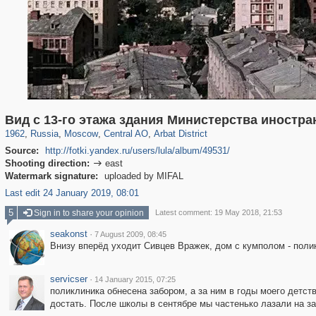
319,861
1,406,930
160,009
8,286
29,248
5,916
13,485
356
Вид с 13-го этажа здания Министерства иностра
1962
,
Russia
,
Moscow
,
Central AO
,
Arbat District
Source:
http://fotki.yandex.ru/users/lula/album/49531/
Shooting direction:
east

Watermark signature:
uploaded by MIFAL
Last edit 24 January 2019, 08:01
5
Sign in to share your opinion
Latest comment: 19 May 2018, 21:53
seakonst
·
7 August 2009, 08:45
Внизу вперёд уходит Сивцев Вражек, дом с кумполом - поли
servicser
·
14 January 2015, 07:25
поликлиника обнесена забором, а за ним в годы моего детст
достать. После школы в сентябре мы частенько лазали на заб