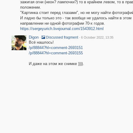
зажигая огни (неон? лампочки?) то в крайнем левом, то в пра
положении.
"Картинка стоит перед глазами", но не могу найти фотографий
И ладно бы только это - так вообще не удалось найти в этом
направлении ни одной фотографии 70-х годов.
https://sergeyurich.livejournal.com/1543912.html
Digon
·
·
Discussed fragment
6 October 2022, 13:35
Всё нашлось!
/p/88844?hl=comment-2693151
/p/88844?hl=comment-2693155
И даже на этом же снимке )))).