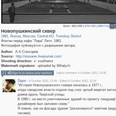
Sizes:
482×499
|
675×700
|
689×714
W
319,968
1,407,780
160,055
8,295
29,263
5,920
53,063
2,283
Новопушкинский сквер
1981
,
Russia
,
Moscow
,
Central AO
,
Tverskoy District
Фонтан перед кафе "Лира" Лето. 1981.
Фотография публикуется с разрешения автора.
Author:
А.А.Слюсарев
Source:
http://slusarev.livejournal.com/
Shooting direction:
southwest

Watermark signature:
uploaded by Mihalych
2
Sign in to share your opinion
Latest comment: 6 October 2022, 13:35
Digon
·
·
6 October 2022, 12:48
Edited 6 October 2022, 13:24
"История Новопушкинского сквера началась в 1977 г.,
когда городские власти отдали под снос целый квартал ветх
домов вдоль Тверской улицы.
В 1980 г. на месте уничтоженных зданий по проекту ландша
дизайнеров был заложен сквер."
Я помню, как на фасаде здания "раскачивался" маятник (вид
часами),