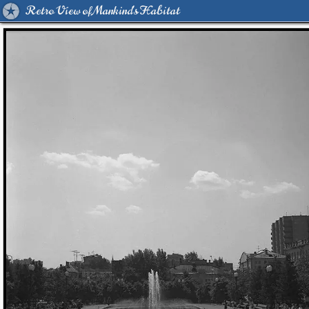
Retro View of Mankind's Habitat