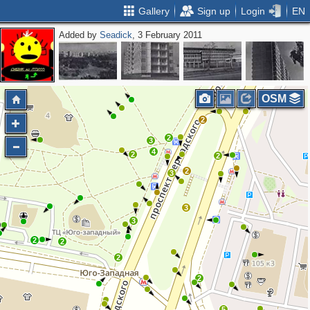
Gallery
Sign up
Login
EN
Added by
Seadick
, 3 February 2011
2
OSM
2
2
3
4
2
2
2
3
3
3
2
2
2
2
5