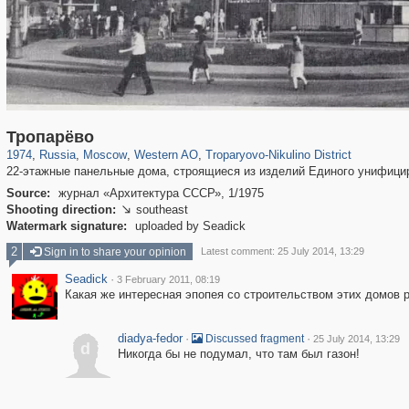
319,861
1,406,929
8,286
27,129
29,248
310
2,259
7
Тропарёво
1974
,
Russia
,
Moscow
,
Western AO
,
Troparyovo-Nikulino District
22-этажные панельные дома, строящиеся из изделий Единого унифици
Source:
журнал «Архитектура СССР», 1/1975
Shooting direction:
southeast

Watermark signature:
uploaded by Seadick
2
Sign in to share your opinion
Latest comment: 25 July 2014, 13:29
Seadick
·
3 February 2011, 08:19
Какая же интересная эпопея со строительством этих домов
diadya-fedor
·
·
Discussed fragment
25 July 2014, 13:29
d
Никогда бы не подумал, что там был газон!