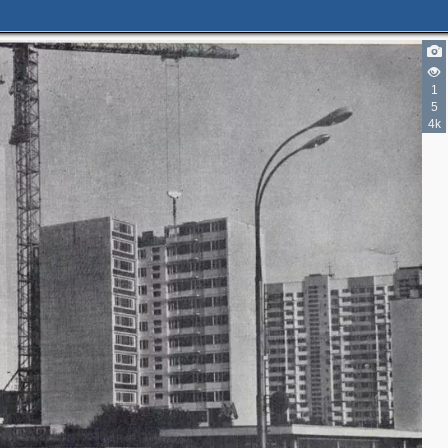
1
5
4k