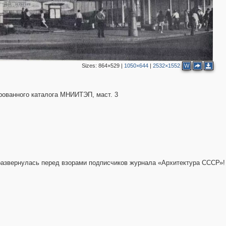
Sizes:
864×529
|
1050×644
|
2532×1552
W
рованного каталога МНИИТЭП, маст. 3
 развернулась перед взорами подписчиков журнала «Архитектура СССР»!