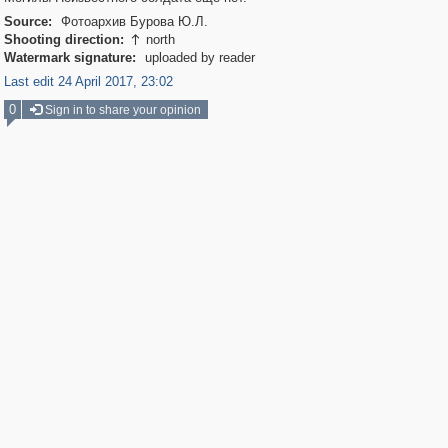
Source:
Фотоархив Бурова Ю.Л.
Shooting direction:
north

Watermark signature:
uploaded by reader
Last edit 24 April 2017, 23:02
0
Sign in to share your opinion