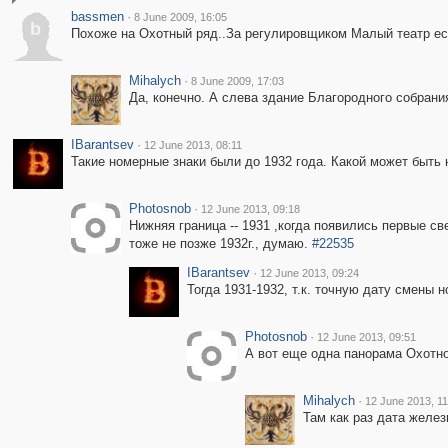
bassmen
·
8 June 2009, 16:05
b
Похоже на Охотный ряд..За регулировщиком Малый театр е
Mihalych
·
8 June 2009, 17:03
Да, конечно. А слева здание Благородного собрани
IBarantsev
·
12 June 2013, 08:11
Такие номерные знаки были до 1932 года. Какой может быть 
Photosnob
·
12 June 2013, 09:18
Нижняя граница -- 1931 ,когда появились первые с
тоже не позже 1932г., думаю.
#22535
IBarantsev
·
12 June 2013, 09:24
Тогда 1931-1932, т.к. точную дату смены 
Photosnob
·
12 June 2013, 09:51
А вот еще одна панорама Охотн
Mihalych
·
12 June 2013, 11
Там как раз дата железн