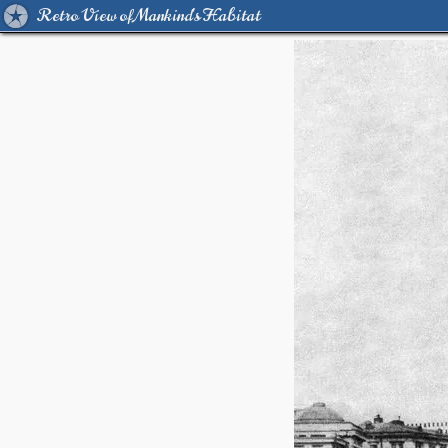
Retro View of Mankind's Habitat