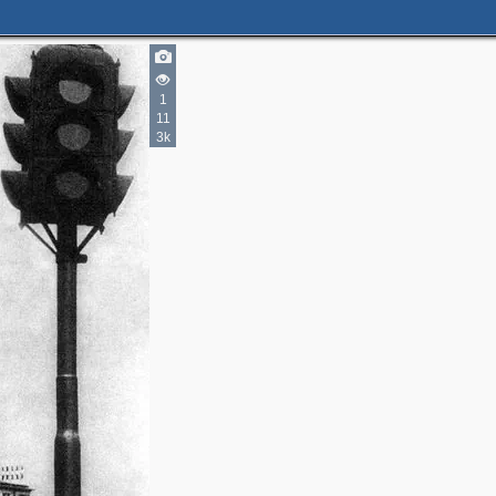
3
11
21
2
1
4
11
2
29
9
3k
2
10
1
9
2
8
10
1
10
1
10
5
5
2