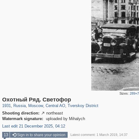
Sizes:
289×
319,780
1,406,519
159,978
8,286
29,243
5,916
53,034
2,283
Охотный Ряд. Светофор
1931
,
Russia
,
Moscow
,
Central AO
,
Tverskoy District
Shooting direction:
northeast

Watermark signature:
uploaded by Mihalych
Last edit 21 December 2025, 04:12
13
Sign in to share your opinion
Latest comment: 1 March 2019, 14:37