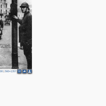
6
2
6
3
9
10
2
2
700
|
560×1357
W
3
2
10
8
2
10
4
13
5
1
11