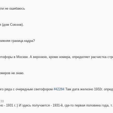
сли не ошибаюсь
я (дом Союзов).
нижняя граница кадра?
ветофоры в Москве. А верхнюю, кроме номера, определяет расчистка ст
номеров не знаю.
ого ряда с очередным светофором
#42284
Там дата железно 1932г. опред
:33
о - 1931 г.:) И здесь получается - 1931-й, где-то первая половина года, т