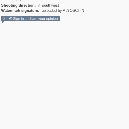
Shooting direction:
southwest

Watermark signature:
uploaded by ALYOSCHIN
0
Sign in to share your opinion