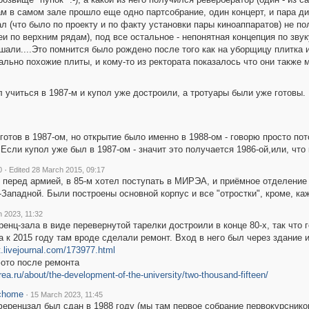
ам в самом зале прошло еще одно партсобрание, один концерт, и пара д
ал (что было по проекту и по факту установки пары киноаппаратов) не п
и по верхним рядам), под все остальное - непонятная концепция по звуку
али....Это помнится было рождено после того как на уборщицу плитка и
ьно похожие плиты, и кому-то из ректората показалось что они также мог
ал учиться в 1987-м и купол уже достроили, а тротуары были уже готовы.
готов в 1987-ом, но открытие было именно в 1988-ом - говорю просто по
 Если купол уже был в 1987-ом - значит это получается 1986-ой,или, что 
·
0
Edited 28 March 2015, 09:17
Я перед армией, в 85-м хотел поступать в МИРЭА, и приёмное отделение 
ападной. Были построены основной корпус и все "отростки", кроме, каж
 2023, 11:32
енц-зала в виде перевернутой тарелки достроили в конце 80-х, так что г
а к 2015 году там вроде сделали ремонт. Вход в него был через здание 
t.livejournal.com/173977.html
фото после ремонта
ea.ru/about/the-development-of-the-university/two-thousand-fifteen/
chome
·
15 March 2023, 11:45
еренцзал был сдан в 1988 году (мы там первое собрание первокурсников