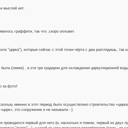
 и мыслей нет.
явилось граффити, так что ,скоро оплывет.
ола "цирка"), которые сейчас с этой точки чёрта с два разглядишь, так 
была (левее) , а эти три градирни для охлаждения циркуляционной вод
о за фото!
скольку именно в этот период было осуществлено строительство «цирка
цирк», это сооружение и не называли :-)
е проводился первый для него (и, насколько я помню, первый из двух п
озвище "пупок" :-), а какой из него получился ревербератор (один - из с