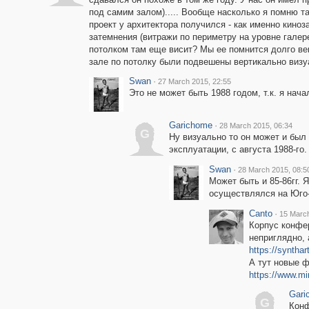
под самим залом)..... Вообще насколько я помню т
проект у архитектора получился - как именно киноз
затемнения (витражи по периметру на уровне галере
потолком там еще висит? Мы ее помнится долго веш
зале по потолку были подвешены вертикально визуал
Swan
·
27 March 2015, 22:55
Это не может быть 1988 годом, т.к. я нач
Garichome
·
28 March 2015, 06:34
G
Ну визуально то он может и был 
эксплуатации, с августа 1988-го.
Swan
·
28 March 2015, 08:5
Может быть и 85-86гг. 
осуществлялся на Юго-З
Canto
·
15 March
Корпус конфер
неприглядно, 
https://synthar
А тут новые 
https://www.mir
Gari
G
Конф