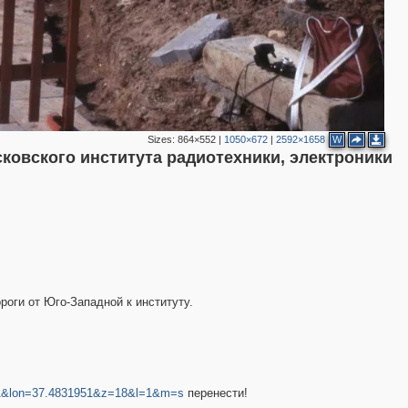
Sizes:
864×552
|
1050×672
|
2592×1658
W
ковского института радиотехники, электроники
роги от Юго-Западной к институту.
8301&lon=37.4831951&z=18&l=1&m=s
перенести!