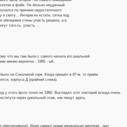
искотек в фойе. Уж больно неудачный
олучался по причине недостаточного
 и свету... Интересно кстати, сетка под
з облицовки стены упасть решила, а в
ут того-сь, упасть....
тому что мы там были с самого начала его реальной
кмк менее вероятно - 1985 - ый.
было на Соколиной горе. Когда пришёл в 87-м, то приём
ется, корпуса Д (крайний слева).
од у этого фото точно не 1980. Выглядел этот лекторий всегда очень
института через цокольный этаж, как пишут здесь.
 обеспечивали). Идея самого здани изначально мертвая , оно