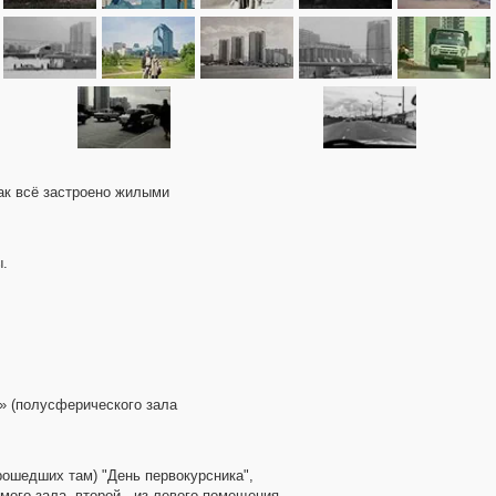
как всё застроено жилыми
ы.
» (полусферического зала
рошедших там) "День первокурсника",
амого зала, второй - из левого помещения