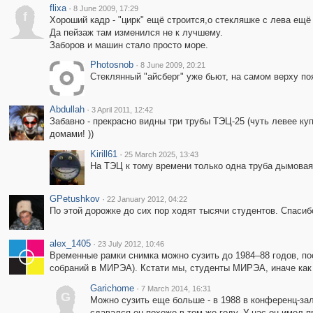
flixa
·
8 June 2009, 17:29
f
Хороший кадр - "цирк" ещё строится,о стекляшке с лева ещё
Да пейзаж там изменился не к лучшему.
Заборов и машин стало просто море.
Photosnob
·
8 June 2009, 20:21
Стеклянный "айсберг" уже бьют, на самом верху по
Abdullah
·
3 April 2011, 12:42
Забавно - прекрасно видны три трубы ТЭЦ-25 (чуть левее куп
домами! ))
Kirill61
·
25 March 2025, 13:43
На ТЭЦ к тому времени только одна труба дымовая 
GPetushkov
·
22 January 2012, 04:22
По этой дорожке до сих пор ходят тысячи студентов. Спасиб
alex_1405
·
23 July 2012, 10:46
Временные рамки снимка можно сузить до 1984–88 годов, по
собраний в МИРЭА). Кстати мы, студенты МИРЭА, иначе как «
Garichome
·
7 March 2014, 16:31
G
Можно сузить еще больше - в 1988 в конференц-зал
сдавался он похоже в том же году. У нас он имел пр