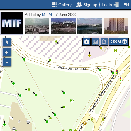
Gallery
Sign up
Login
EN
Added by
MIFAL
, 7 June 2009
OSM
2
2
2
2