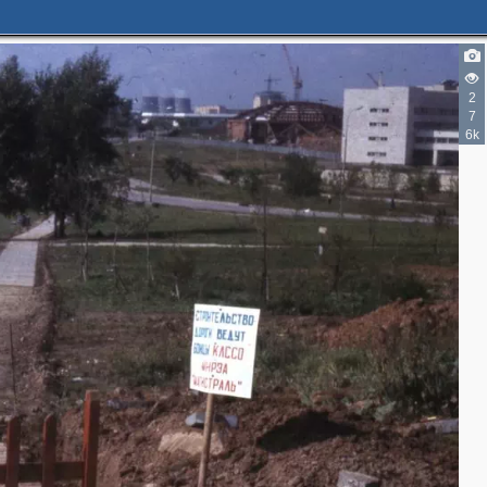
2
7
6k