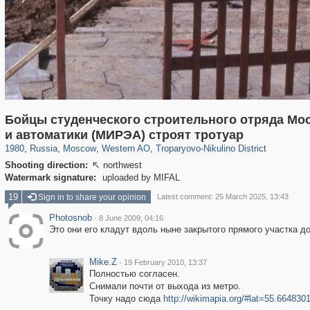
Бойцы студенческого строительного отряда Мос
319,779
1,406,257
8,286
27,129
29,243
310
2,259
7
и автоматики (МИРЭА) строят тротуар
1980
,
Russia
,
Moscow
,
Western AO
,
Troparyovo-Nikulino District
Shooting direction:
northwest

Watermark signature:
uploaded by MIFAL
19
Sign in to share your opinion
Latest comment: 25 March 2025, 13:43
Photosnob
·
8 June 2009, 04:16
Это они его кладут вдоль ныне закрытого прямого участка до
Mike.Z
·
19 February 2010, 13:37
Полностью согласен.
Снимали почти от выхода из метро.
Точку надо сюда
http://wikimapia.org/#lat=55.664