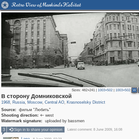
Retro View of Mankind's Habitat
Sizes:
482×241
|
1003×502
|
1003×502
W
319,779
1,406,257
159,978
8,286
29,243
5,916
6,976
302
В сторону Домниковской
1968
,
Russia
,
Moscow
,
Central AO
,
Krasnoselsky District
Source:
фильм "Любить"
Shooting direction:
west

Watermark signature:
uploaded by bassmen
3
Sign in to share your opinion
Latest comment: 8 June 2009, 16:08
Lana
·