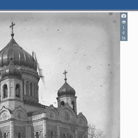
1
2
6
2
5k
5
2
7
4
3
3
3
2
2
2
8
5