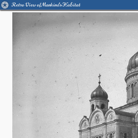
Retro View of Mankind's Habitat