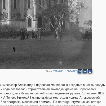
2
2
3
2
3
2
5
3
2
Sizes:
798×700
|
1000×877
W
2
а император Александр I подписал манифест о создании в честь победы
2
17 года состоялась торжественная закладка храма на Воробьевых
 – почва здесь была непрочной из-за подземных ручьев. 10 апреля 1832
 К.А.Тоном. Николай I лично выбрал место для храма. Алексеевский
 Все постройки монастыря сломали. По легенде, игуменья монастыря