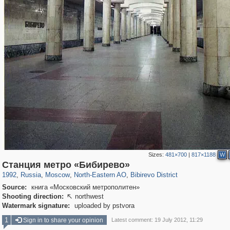
Sizes:
481×700
|
817×1188
W
319,882
1,407,338
8,286
24,495
29,248
250
424
2
Станция метро «Бибирево»
1992
,
Russia
,
Moscow
,
North-Eastern AO
,
Bibirevo District
Source:
книга «Московский метрополитен»
Shooting direction:
northwest

Watermark signature:
uploaded by pstvora
1
Sign in to share your opinion
Latest comment: 19 July 2012, 11:29