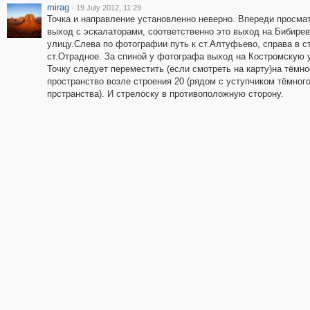
mirag
·
19 July 2012, 11:29
Точка и направление установленно неверно. Впереди просма
выход с эскалаторами, соответственно это выход на Бибире
улицу.Слева по фотографии путь к ст.Алтуфьево, справа в с
ст.Отрадное. За спиной у фотографа выход на Костромскую 
Точку следует переместить (если смотреть на карту)на тёмно
пространство возле строения 20 (рядом с уступчиком тёмног
прстранства). И стрелоску в противоположную сторону.