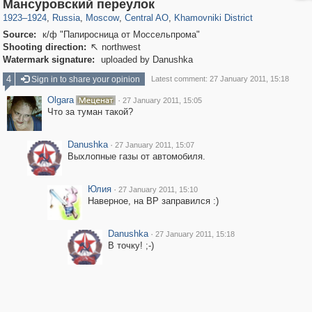
319,864
1,406,725
160,011
8,286
29,243
5,916
19,394
722
Мансуровский переулок
1923
–
1924
,
Russia
,
Moscow
,
Central AO
,
Khamovniki District
Source:
к/ф "Папиросница от Моссельпрома"
Shooting direction:
northwest

Watermark signature:
uploaded by Danushka
4
Sign in to share your opinion
Latest comment: 27 January 2011, 15:18
Olgara
·
27 January 2011, 15:05
Что за туман такой?
Danushka
·
27 January 2011, 15:07
Выхлопные газы от автомобиля.
Юлия
·
27 January 2011, 15:10
Наверное, на ВР заправился :)
Danushka
·
27 January 2011, 15:18
В точку! ;-)