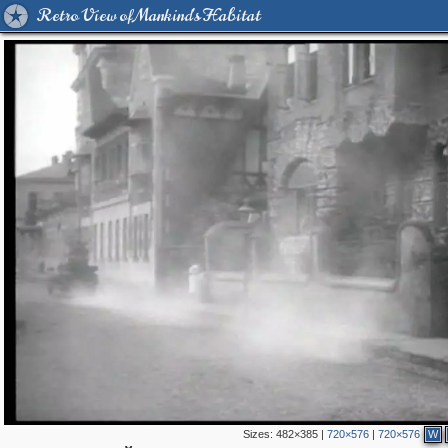
Retro View of Mankind's Habitat
Sizes:
482×385
|
720×576
|
720×576
W