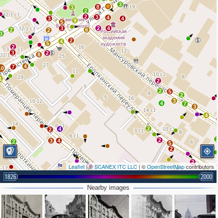
3
8
14
3
2
2
3
4
3
4
9
5
3
2
4
2
6
2
3
2
4
5
2
3
2
8
4
7
10
1
2
2
5
2
3
4
7
3
4
2
4
2
2
3
4
2
5
2
2
Leaflet
| ©
SCANEX ITC LLC
| ©
OpenStreetMap
contributors
1826
2
2000
2
2
Nearby images
4
5
6
3