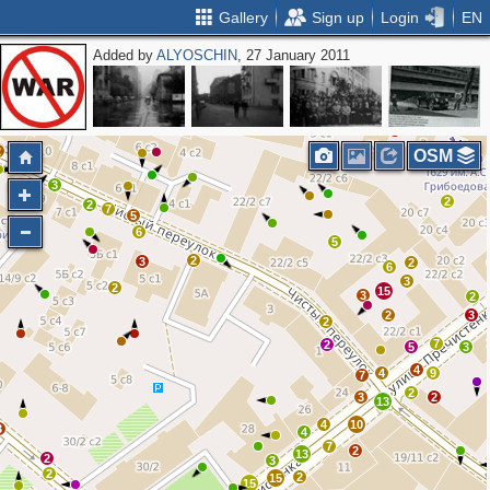
Gallery
Sign up
Login
EN
Added by
ALYOSCHIN
, 27 January 2011
7
2
2
2
3
3
2
OSM
3
2
2
7
5
6
5
2
3
2
6
3
2
15
3
2
2
3
2
7
2
5
3
4
4
9
7
2
3
2
13
4
10
3
4
7
2
13
2
3
2
2
15
15