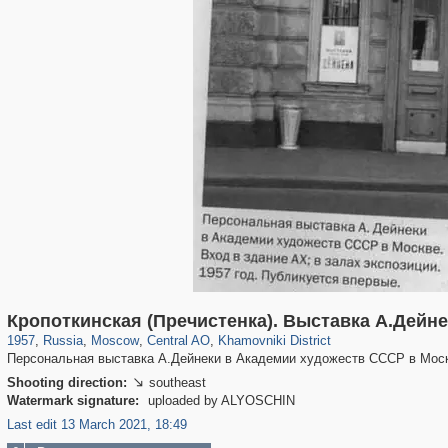
319,780
1,406,255
159,978
8,286
29,243
5,916
19,394
722
Кропоткинская (Пречистенка). Выставка А.Дейн
1957
,
Russia
,
Moscow
,
Central AO
,
Khamovniki District
Персональная выставка А.Дейнеки в Академии художеств СССР в Моск
Shooting direction:
southeast

Watermark signature:
uploaded by ALYOSCHIN
Last edit 13 March 2021, 18:49