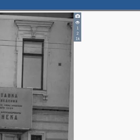
1
2
5
1k
6
2
2
2