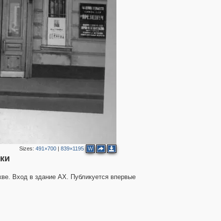
3
1
8
2
2
Sizes:
491×700
|
839×1195
W
еки
ве. Вход в здание АХ. Публикуется впервые