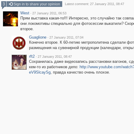
3
Sign in to share your opinion
Latest comment: 27 January 2011, 08:47
West
·
27 January 2011, 06:53
Прям выставка какая-то!!! Интересно, это случайно так совпа
они локомотивы специально для фотосессии выкатили? Скоре
второе.
Guaglione
·
27 January 2011, 07:04
Конечно второе. К 60-летию метрополитена сделали фот
размещения на сувенирной продукции (календари, открыт
rft2
·
27 January 2011, 08:47
Сохранилась даже видеозапись расстановки вагонов, с
кем-то из работников депо:
http://www.youtube.com/watch
eV9SlcaySg
, правда качество очень плохое.