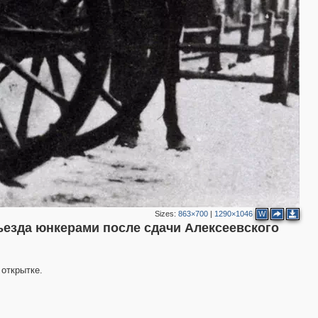
2
Sizes:
863×700
|
1290×1046
W
ъезда юнкерами после сдачи Алексеевского
открытке.