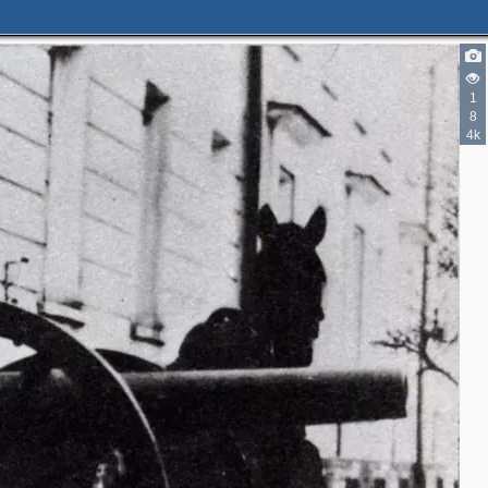
1
8
4k
4
13
6
2
4