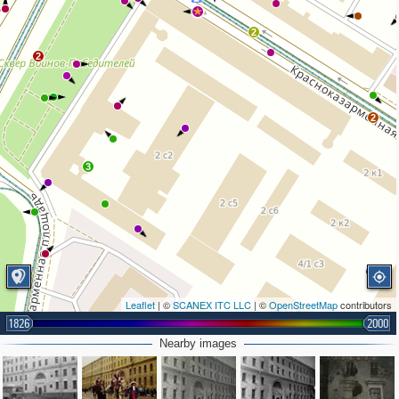
2
2
2
3
Leaflet
| ©
SCANEX ITC LLC
| ©
OpenStreetMap
contributors
1826
2000
Nearby images