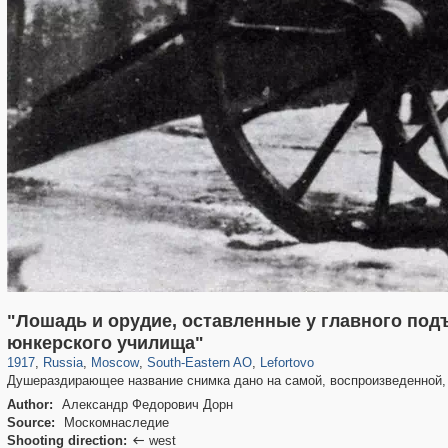
"Лошадь и орудие, оставленные у главного под
319,861
1,406,840
8,286
11,379
29,243
197
2,931
80
юнкерского училища"
1917
,
Russia
,
Moscow
,
South-Eastern AO
,
Lefortovo
Душераздирающее название снимка дано на самой, воспроизведенной, 
Author:
Александр Федорович Дорн
Source:
Москомнаследие
Shooting direction:
west
