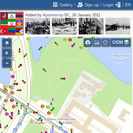
Gallery
Sign up
Login
EN
Added by
Архитектор ВС
, 26 January 2011
2
2
8
9
2
2
2
2
5
OSM
2
2
2
2
3
3
12
2
2
2
3
2
3
2
2
2