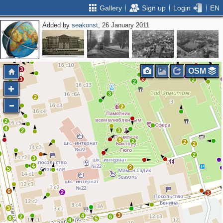
Gallery
Sign up
Login
EN
Added by
seakonst
, 26 January 2011
3
4
4
2
4
2
3
9
7
5
2
2
3
3
OSM
2
3
2
2
3
2
2
2
4
2
3
5
2
2
2
4
2
3
4
2
5
6
2
3
3
3
4
2
6
8
5
4