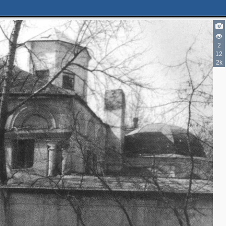
2
2
12
6
2k
5
3
6
7
2
2
4
8
5
2
3