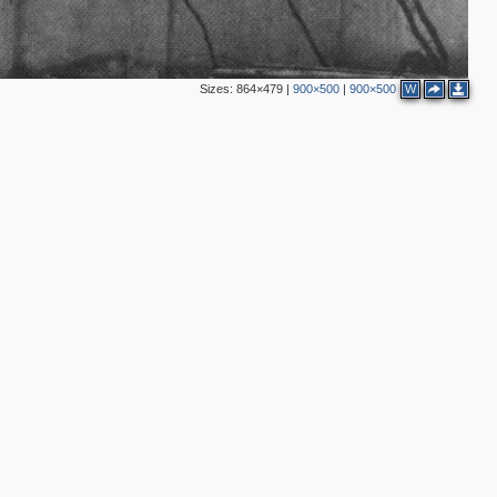
Sizes:
864×479
|
900×500
|
900×500
W