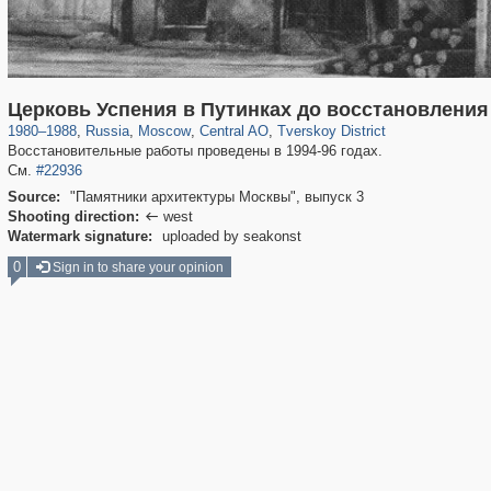
319,882
1,407,361
160,021
8,286
29,248
5,916
53,055
2,283
Церковь Успения в Путинках до восстановления
1980
–
1988
,
Russia
,
Moscow
,
Central AO
,
Tverskoy District
Восстановительные работы проведены в 1994-96 годах.
См.
#22936
Source:
"Памятники архитектуры Москвы", выпуск 3
Shooting direction:
west

Watermark signature:
uploaded by seakonst
0
Sign in to share your opinion