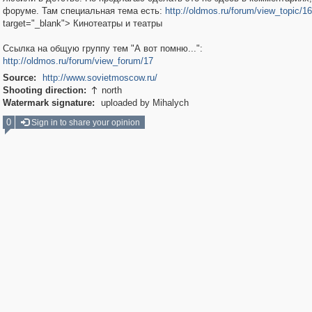
форуме. Там специальная тема есть:
http://oldmos.ru/forum/view_topic/1
target="_blank"> Кинотеатры и театры
Ссылка на общую группу тем "А вот помню...":
http://oldmos.ru/forum/view_forum/17
Source:
http://www.sovietmoscow.ru/
Shooting direction:
north

Watermark signature:
uploaded by Mihalych
0
Sign in to share your opinion