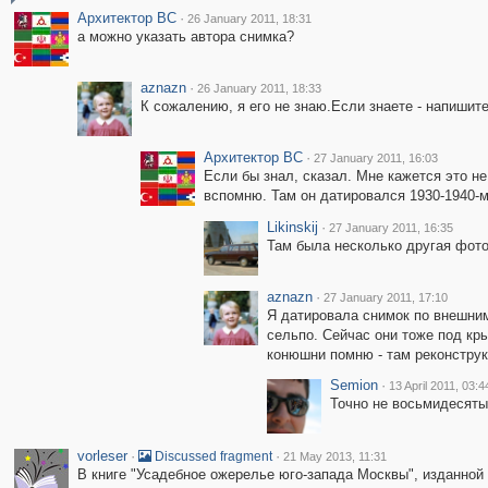
Архитектор ВС
·
26 January 2011, 18:31
а можно указать автора снимка?
aznazn
·
26 January 2011, 18:33
К сожалению, я его не знаю.Если знаете - напишите
Архитектор ВС
·
27 January 2011, 16:03
Если бы знал, сказал. Мне кажется это не 
вспомню. Там он датировался 1930-1940-м
Likinskij
·
27 January 2011, 16:35
Там была несколько другая фото
aznazn
·
27 January 2011, 17:10
Я датировала снимок по внешним
сельпо. Сейчас они тоже под кры
конюшни помню - там реконструк
Semion
·
13 April 2011, 03:4
Точно не восьмидесятые
vorleser
·
·
Discussed fragment
21 May 2013, 11:31
В книге "Усадебное ожерелье юго-запада Москвы", изданной