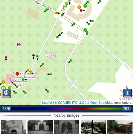
2
3
2
2
2
2
7
10
8
2
Leaflet
| ©
SCANEX ITC LLC
| ©
OpenStreetMap
contributors
1826
2000
2
Nearby images
2