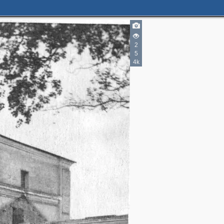
2
5
4k