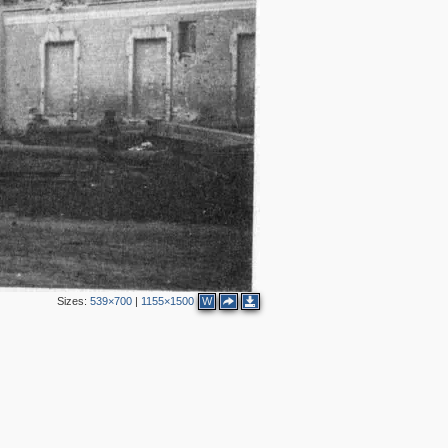
2
3
Sizes:
539×700
|
1155×1500
W
2
7
5
4
3