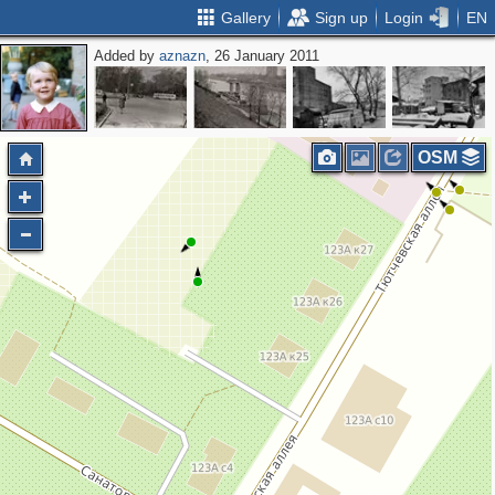
Gallery
Sign up
Login
EN
Added by
aznazn
, 26 January 2011
OSM