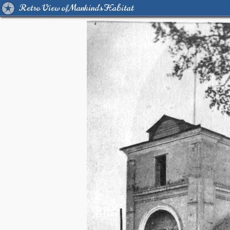
Retro View of Mankind's Habitat