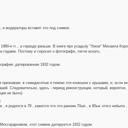
, и модераторы вставят это под снимок.
1980-е гг.., а гораздо раньше. В книге про усадьбу "Узкое" Михаила Кор
и годами. Поэтому и спросил о фотографе, легче искать.
графия, датированная 1932 годом.
 признакам: в семидесятые я помню эти конюшни с крышами, и, если мн
шей. Следовательно, здесь - период реконструкции, который, вероятно,
ции не было)
4
 , я родился в 78 , кажется что это раннии 70ые , в 80ых этого небыло ,
 Мосгорархивом, этот снимок датируется 1932 годом.