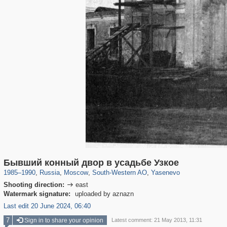
319,861
1,406,929
8,286
12,415
29,248
76
1,288
5
Бывший конный двор в усадьбе Узкое
1985
–
1990
,
Russia
,
Moscow
,
South-Western AO
,
Yasenevo
Shooting direction:
east

Watermark signature:
uploaded by aznazn
Last edit 20 June 2024, 06:40
7
Sign in to share your opinion
Latest comment: 21 May 2013, 11:31