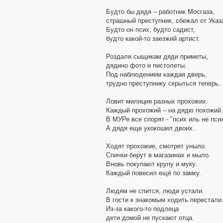
Будто бы дядя – работник Мосгаза,
страшный преступник, сбежал от Указ
Будто он псих, будто садист,
будто какой-то заезжий артист.
Роздали сыщикам дяди приметы,
дядино фото и пистолеты.
Под наблюдением каждая дверь,
трудно преступнику скрыться теперь.
Ловит милиция разных прохожих.
Каждый прохожий – на дядю похожий.
В МУРе все спорят - "псих иль не пси
А дядя еще укокошил двоих.
Ходят прохожие, смотрят уныло.
Спички берут в магазинах и мыло.
Вновь покупают крупу и муку.
Каждый повесил ещё по замку.
Людям не спится, люди устали.
В гости к знакомым ходить перестали
Из-за какого-то подлеца
дети домой не пускают отца.