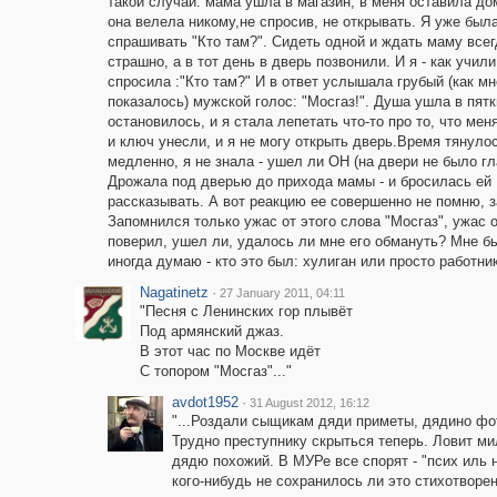
такой случай: мама ушла в магазин, в меня оставила до
она велела никому,не спросив, не открывать. Я уже был
спрашивать "Кто там?". Сидеть одной и ждать маму все
страшно, а в тот день в дверь позвонили. И я - как учили
спросила :"Кто там?" И в ответ услышала грубый (как мн
показалось) мужской голос: "Мосгаз!". Душа ушла в пятк
остановилось, и я стала лепетать что-то про то, что мен
и ключ унесли, и я не могу открыть дверь.Время тянуло
медленно, я не знала - ушел ли ОН (на двери не было гл
Дрожала под дверью до прихода мамы - и бросилась ей
рассказывать. А вот реакцию ее совершенно не помню, 
Запомнился только ужас от этого слова "Мосгаз", ужас 
поверил, ушел ли, удалось ли мне его обмануть? Мне бы
иногда думаю - кто это был: хулиган или просто работни
Nagatinetz
·
27 January 2011, 04:11
"Песня с Ленинских гор плывёт
Под армянский джаз.
В этот час по Москве идёт
С топором "Мосгаз"..."
avdot1952
·
31 August 2012, 16:12
"...Роздали сыщикам дяди приметы, дядино фо
Трудно преступнику скрыться теперь. Ловит м
дядю похожий. В МУРе все спорят - "псих иль н
кого-нибудь не сохранилось ли это стихотворен