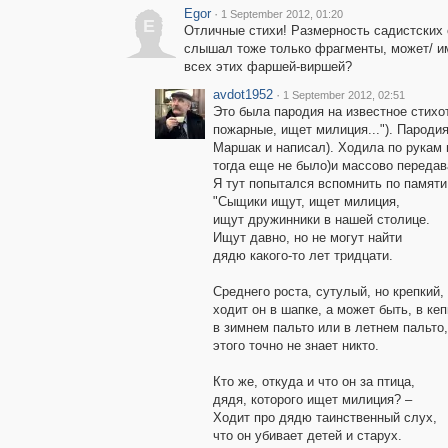
Egor
·
1 September 2012, 01:20
E
Отличные стихи! Размерность садистских 
слышал тоже только фрагменты, может/ и
всех этих фаршей-виршей?
avdot1952
·
1 September 2012, 02:51
Это была пародия на известное стихо
пожарные, ищет милиция..."). Пародия
Маршак и написал). Ходила по рукам 
тогда еще не было)и массово передав
Я тут попытался вспомнить по памяти 
"Сыщики ищут, ищет милиция,
ищут дружинники в нашей столице.
Ищут давно, но не могут найти
дядю какого-то лет тридцати.
Среднего роста, сутулый, но крепкий,
ходит он в шапке, а может быть, в кеп
в зимнем пальто или в летнем пальто,
этого точно не знает никто.
Кто же, откуда и что он за птица,
дядя, которого ищет милиция? –
Ходит про дядю таинственный слух,
что он убивает детей и старух.