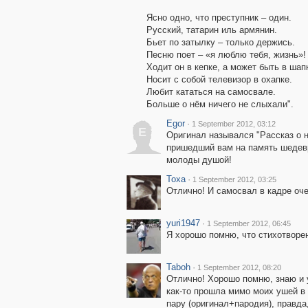
Ясно одно, что преступник – один.
Русский, татарин иль армянин.
Бьет по затылку – только держись.
Песню поет – «я люблю тебя, жизнь»!
Ходит он в кепке, а может быть в шап
Носит с собой телевизор в охапке.
Любит кататься на самосвале.
Больше о нём ничего не слыхали".
Egor
·
1 September 2012, 03:12
E
Оригинал назывался "Рассказ о н
пришедший вам на память шедевр
молоды душой!
Toxa
·
1 September 2012, 03:25
Отлично! И самосвал в кадре оче
yuri1947
·
1 September 2012, 06:45
Я хорошо помню, что стихотворен
Taboh
·
1 September 2012, 08:20
Отлично! Хорошо помню, знаю и 
как-то прошла мимо моих ушей в
пару (оригинал+пародия), правда,