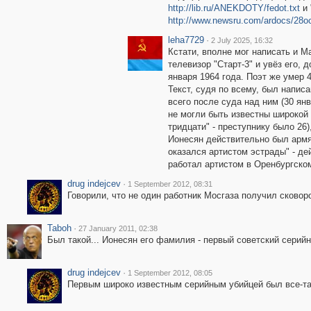
http://lib.ru/ANEKDOTY/fedot.txt
и 
http://www.newsru.com/ardocs/28o
leha7729
·
2 July 2025, 16:32
Кстати, вполне мог написать и М
телевизор "Старт-3" и увёз его,
января 1964 года. Поэт же умер 4
Текст, судя по всему, был написа
всего после суда над ним (30 янв
не могли быть известны широкой 
тридцати" - преступнику было 26)
Ионесян действительно был армя
оказался артистом эстрады" - де
работал артистом в Оренбургско
drug indejcev
·
1 September 2012, 08:31
Говорили, что не один работник Мосгаза получил сковор
Taboh
·
27 January 2011, 02:38
Был такой... Ионесян его фамилия - первый советский серий
drug indejcev
·
1 September 2012, 08:05
Первым широко известным серийным убийцей был все-та