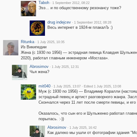
Taboh
·
1 September 2012, 08:22
Эээ... и по общественному резонансу тоже?
drug indejcev
·
1 September 2012, 08:28
Весь интернет в 1924-м плакалЪ :)
Ritunka
·
1 July 2025, 10:35
Из Википедии
Жена (с 1930 по 1956) — эстрадная певица Клавдия Шульже
2020), работал главным инженером «Мосгаза».
Abrosimov
·
1 July 2025, 12:31
Чья жена?
mit040
·
·
1 July 2025, 13:07
Edited 1 July 2025, 13:08
Муж (с 1930 по 1956) — Владимир Коралли (настоя
эстрадный певец и артист разговорного жанра. Засл
Скончался через 11 лет после смерти певицы, и ег
Оказалось, что сын его и Шульженко работал главн
порылась. :-))
Abrosimov
·
1 July 2025, 16:42
Как далеко мы ушли от фотографии здания "Мо