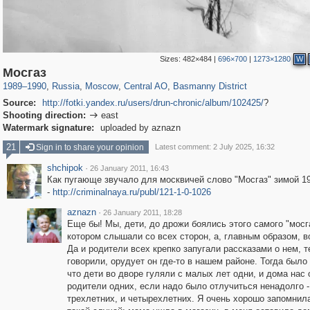
Sizes:
482×484
|
696×700
|
1273×1280
W
319,861
1,406,930
160,009
8,286
29,248
5,916
13,204
520
Мосгаз
1989
–
1990
,
Russia
,
Moscow
,
Central AO
,
Basmanny District
Source:
http://fotki.yandex.ru/users/drun-chronic/album/102425/
?
Shooting direction:
east

Watermark signature:
uploaded by aznazn
21
Sign in to share your opinion
Latest comment: 2 July 2025, 16:32
shchipok
·
26 January 2011, 16:43
Как пугающе звучало для москвичей слово "Мосгаз" зимой 196
-
http://criminalnaya.ru/publ/121-1-0-1026
aznazn
·
26 January 2011, 18:28
Еще бы! Мы, дети, до дрожи боялись этого самого "мосга
котором слышали со всех сторон, а, главным образом, в
Да и родители всех крепко запугали рассказами о нем, т
говорили, орудует он где-то в нашем районе. Тогда было
что дети во дворе гуляли с малых лет одни, и дома нас
родители одних, если надо было отлучиться ненадолго -
трехлетних, и четырехлетних. Я очень хорошо запомнил