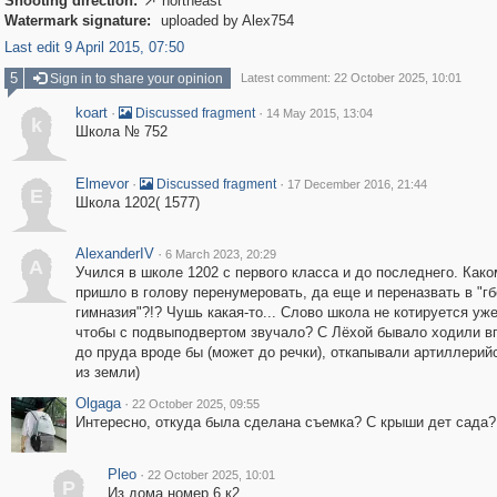
Shooting direction:
northeast

Watermark signature:
uploaded by Alex754
Last edit 9 April 2015, 07:50
5
Sign in to share your opinion
Latest comment: 22 October 2025, 10:01
koart
·
·
Discussed fragment
14 May 2015, 13:04
k
Школа № 752
Elmevor
·
·
Discussed fragment
17 December 2016, 21:44
E
Школа 1202( 1577)
AlexanderIV
·
6 March 2023, 20:29
A
Учился в школе 1202 с первого класса и до последнего. Како
пришло в голову перенумеровать, да еще и переназвать в "гб
гимназия"?!? Чушь какая-то... Слово школа не котируется уже
чтобы с подвыподвертом звучало? С Лёхой бывало ходили в
до пруда вроде бы (может до речки), откапывали артиллерий
из земли)
Olgaga
·
22 October 2025, 09:55
Интересно, откуда была сделана съемка? С крыши дет сада?
Pleo
·
22 October 2025, 10:01
P
Из дома номер 6 к2.