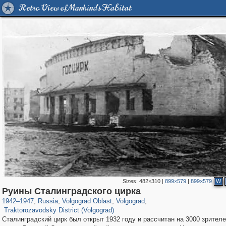
Retro View of Mankind's Habitat
Sizes:
482×310
|
899×579
|
899×579
W
1,406,255
9,149
80
29,243
7,241
44
Руины Сталинградского цирка
380
1
1942
–
1947
,
Russia
,
Volgograd Oblast
,
Volgograd
,
Traktorozavodsky District (Volgograd)
Сталинградский цирк был открыт 1932 году и рассчитан на 3000 зрителе