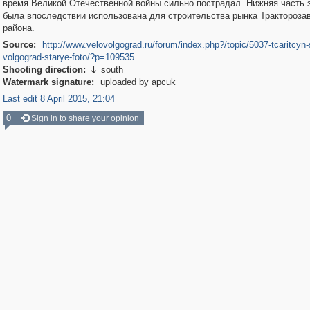
время Великой Отечественной войны сильно пострадал. Нижняя часть 
была впоследствии использована для строительства рынка Трактороза
района.
Source:
http://www.velovolgograd.ru/forum/index.php?/topic/5037-tcaritcyn-
volgograd-starye-foto/?p=109535
Shooting direction:
south

Watermark signature:
uploaded by apcuk
Last edit 8 April 2015, 21:04
0
Sign in to share your opinion