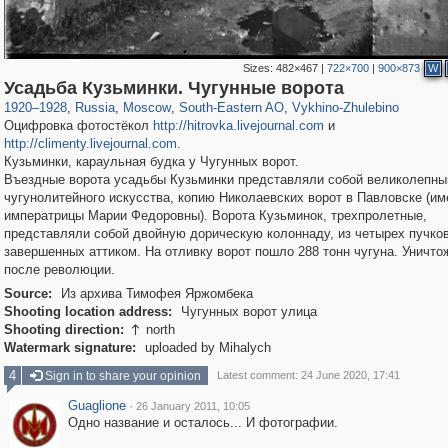
Sizes:
482×467
|
722×700
|
900×873
W
319,882
1,407,325
8,286
11,379
29,248
197
1,035
26
Усадьба Кузьминки. Чугунные ворота
1920
–
1928
,
Russia
,
Moscow
,
South-Eastern AO
,
Vykhino-Zhulebino
Оцифровка фотостёкол
http://hitrovka.livejournal.com
и
http://climenty.livejournal.com
.
Кузьминки, караульная будка у Чугунных ворот.
Въездные ворота усадьбы Кузьминки представляли собой великолепны
чугунолитейного искусства, копию Николаевских ворот в Павловске (им
императрицы Марии Федоровны). Ворота Кузьминок, трехпролетные,
представляли собой двойную дорическую колоннаду, из четырех пучков
завершенных аттиком. На отливку ворот пошло 288 тонн чугуна. Уничт
после революции.
Source:
Из архива Тимофея Яржомбека
Shooting location address:
Чугунных ворот улица
Shooting direction:
north

Watermark signature:
uploaded by Mihalych
4
Sign in to share your opinion
Latest comment: 24 June 2020, 17:41
Guaglione
·
26 January 2011, 10:05
Одно название и осталось... И фотографии.