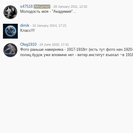
s47518
·
28 January 2011, 12:02
Молодость моя - "Академия"...
dimik
·
10 January 2014, 17:21
Класс!!!
Oleg1910
·
24 June 2020, 17:41
Фото раньше наверняка - 1917-1918гг (есть тут фото нач.1920-
полиц.будок уже впомине нет - ветер.институт въехал ~в 1918