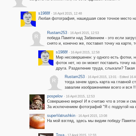
s1988f
·
16 April 2015, 12:48
Любая фотография, нашедшая свое точное место на
Rustam253
·
16 April 2015, 12:53
R
победа Памяти над Забвением - это если загру
снято и, конечно же, поставил точку на карте,
s1988f
·
16 April 2015, 12:58
Мир несовершенен: у одного есть фотки, но 
фоток нет, но он может поставить точку на
друга. Разделение труда, слыхали? Такая 
Rustam253
·
·
16 April 2015, 13:01
Edited 16 A
R
тогда зачем здесь карта на главной ст
завалим изображениями всего и вся !!
pospelov
·
16 April 2015, 12:53
Совершенно верно! И я считаю что в этом и см
За исключением фотографий "Я с подругой на ф
superVatrushkin
·
16 April 2015, 13:08
На мой взгляд, здесь мы видим победу Памят
Toxa
·
17 April 2015, 12:33