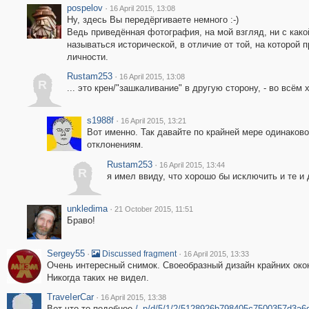
pospelov
·
16 April 2015, 13:08
Ну, здесь Вы передёргиваете немного :-)
Ведь приведённая фотография, на мой взгляд, ни с како
называться исторической, в отличие от той, на которой
личности.
Rustam253
·
16 April 2015, 13:08
R
... это крен/"зашкаливание" в другую сторону, - во всём
s1988f
·
16 April 2015, 13:21
Вот именно. Так давайте по крайней мере одинаково
отклонениям.
Rustam253
·
16 April 2015, 13:44
R
я имел ввиду, что хорошо бы исключить и те и 
unkledima
·
21 October 2015, 11:51
Браво!
Sergey55
·
·
Discussed fragment
16 April 2015, 13:33
Очень интересный снимок. Своеобразный дизайн крайних око
Никогда таких не видел.
ТrаvеIеrCar
·
16 April 2015, 13:38
Вот что то подобное
/_p/d/5/1/2/5128926b798405c7500357d3a6