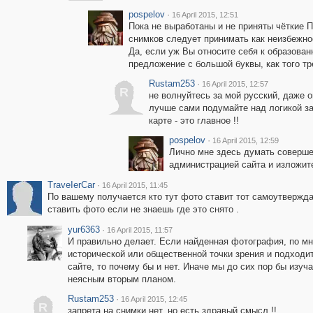
pospelov
·
16 April 2015, 12:51
Пока не выработаны и не приняты чёткие 
снимков следует принимать как неизбежно
Да, если уж Вы относите себя к образова
предложение с большой буквы, как того тр
Rustam253
·
16 April 2015, 12:57
R
не волнуйтесь за мой русский, даже о
лучше сами подумайте над логикой за
карте - это главное !!
pospelov
·
16 April 2015, 12:59
Лично мне здесь думать соверше
администрацией сайта и изложит
ТrаvеIеrCar
·
16 April 2015, 11:45
По вашему получается кто тут фото ставит тот самоутверждае
ставить фото если не знаешь где это снято .
yur6363
·
16 April 2015, 11:57
И правильно делает. Если найденная фотография, по мн
исторической или общественной точки зрения и подход
сайте, то почему бы и нет. Иначе мы до сих пор бы изуч
неясным вторым планом.
Rustam253
·
16 April 2015, 12:45
R
запрета на снимки нет, но есть здравый смысл !!