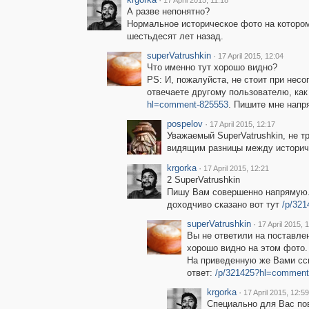
17 April 2015, 11:18
А разве непонятно?
Нормальное историческое фото на котором
шестьдесят лет назад.
superVatrushkin
·
17 April 2015, 12:04
Что именно тут хорошо видно?
PS: И, пожалуйста, не стоит при нес
отвечаете другому пользователю, ка
hl=comment-825553
. Пишите мне напр
pospelov
·
17 April 2015, 12:17
Уважаемый SuperVatrushkin, не т
видящим разницы между историч
krgorka
·
17 April 2015, 12:21
2 SuperVatrushkin
Пишу Вам совершенно напрямую. 
доходчиво сказано вот тут
/p/32
superVatrushkin
·
17 April 2015, 
Вы не ответили на поставле
хорошо видно на этом фото.
На приведенную же Вами сс
ответ:
/p/321425?hl=comment
krgorka
·
17 April 2015, 12:59
Специально для Вас пов