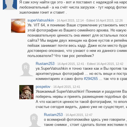
Я сам хочу найти где это - вот и поставил с надеждой на нар
любознательный - а на счёт числа загрузок - тут народ фотки
эшелонами гонит и ставит .
superVatrushkin
·
·
16 April 2015, 12:14
Edited 16 April 2015, 12:26
Ув. VIT 64, я понимаю Ваше стремление установить мес
этой фотографии из Вашего семейного архива. Но какую
познавательную ценность она имеет для остальных пос
сайта? Мы видим двух женщин на фоне кустов и репейни
пейзаж занимает почти весь кадр. Даже если место буде
достоверно опознано, что узнают о нем из данного снимк
пользователи? Что там рос репейник?
Rustam253
·
·
16 April 2015, 12:41
Edited 16 April 2015, 12:42
R
ув.SuperVatrushkin я точно также как и Вы против т
архитектурных фотографий ... но есть вещи и постр
комментариях и само фото
#294265
... так что в ср
pospelov
·
16 April 2015, 12:41
Уважаемый SuperVatrushkin! Понимая и разделяя В
поберечь нервы и принять размещение подобных фо
А что касается ценности такой фотографии, то впол
счастье сегодня видеть, давно уже не существует, и
Rustam253
·
16 April 2015, 12:47
R
о всемирной фотопомойке здесь уже говорили ,
такие снимки , стоит сделать более жесткими 