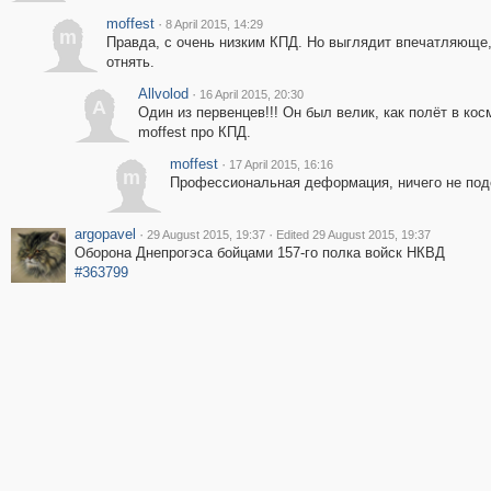
moffest
·
8 April 2015, 14:29
m
Правда, с очень низким КПД. Но выглядит впечатляюще,
отнять.
Allvolod
·
16 April 2015, 20:30
A
Один из первенцев!!! Он был велик, как полёт в косм
moffest про КПД.
moffest
·
17 April 2015, 16:16
m
Профессиональная деформация, ничего не под
argopavel
·
·
29 August 2015, 19:37
Edited 29 August 2015, 19:37
Оборона Днепрогэса бойцами 157-го полка войск НКВД
#363799