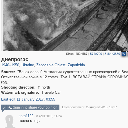
Sizes:
482×587
|
574×700
|
3184×3880
W
135,326
1,860
2,358
7
1,225
7
Днепрогэс
1940
–
1950
,
Ukraine
,
Zaporizhia Oblast
,
Zaporizhia
Source:
"Венок славы" Антология художественных произведений о Ве
Отечественной войне в 12 томах. Том 1. ВСТАВАЙ СТРАНА ОГРОМНАЯ.
год.
Shooting direction:
north

Watermark signature:
TravelerCar
Last edit 11 January 2017, 03:55
5
Sign in to share your opinion
Latest comment: 29 August 2015, 19:37
tata1122
·
8 April 2015, 14:24
t
такая мощь