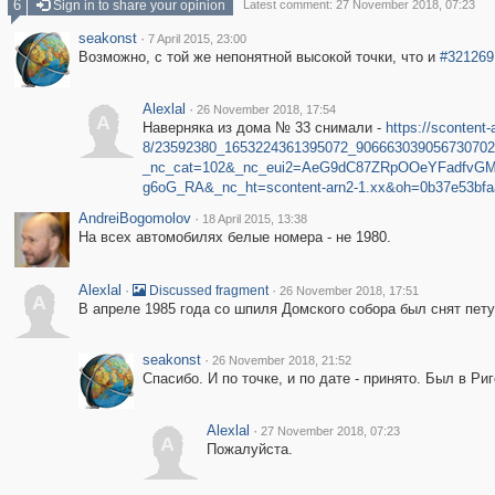
6
Sign in to share your opinion
Latest comment: 27 November 2018, 07:23
seakonst
·
7 April 2015, 23:00
Возможно, с той же непонятной высокой точки, что и
#321269
Alexlal
·
26 November 2018, 17:54
A
Наверняка из дома № 33 снимали -
https://scontent-
8/23592380_1653224361395072_906663039056730702
_nc_cat=102&_nc_eui2=AeG9dC87ZRpOOeYFadfvGM
g6oG_RA&_nc_ht=scontent-arn2-1.xx&oh=0b37e53bf
AndreiBogomolov
·
18 April 2015, 13:38
На всех автомобилях белые номера - не 1980.
Alexlal
·
·
Discussed fragment
26 November 2018, 17:51
A
В апреле 1985 года со шпиля Домского собора был снят петуш
seakonst
·
26 November 2018, 21:52
Спасибо. И по точке, и по дате - принято. Был в Риг
Alexlal
·
27 November 2018, 07:23
A
Пожалуйста.