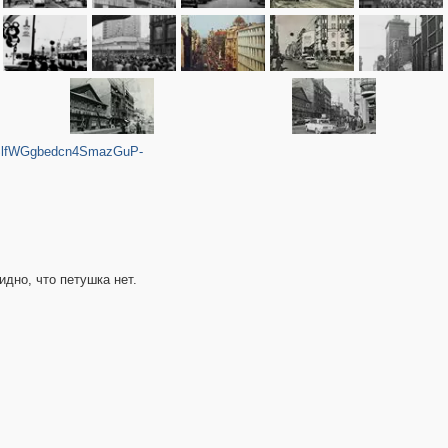
SlfWGgbedcn4SmazGuP-
идно, что петушка нет.