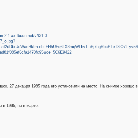
arn2-1.xx.fbcdn.net/v/t31.0-
7_o.jpg?
ziI2dDtxUoWaeHkfm-ebLFH5UFq6LX8mqWLhvTTi6j7ngRbcPTeT3iO7t_yv5
aad81f085ef6cfa1470fc95&oe=5C6E9422
ок. 27 декабря 1985 года его установили на место. На снимке хорошо в
е в 1985, но в марте.