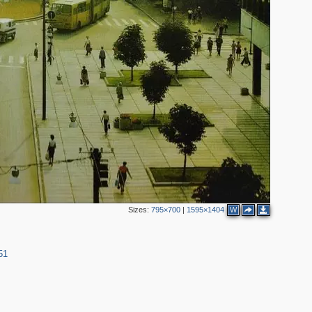
3
Sizes:
795×700
|
1595×1404
W
51