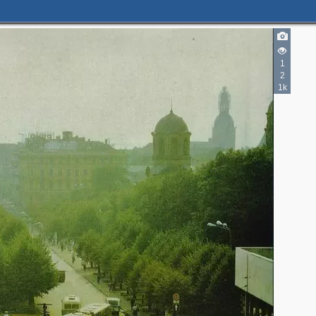
1
2
1k