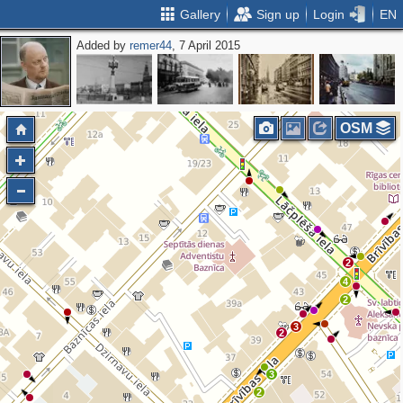
Gallery
Sign up
Login
EN
Added by
remer44
, 7 April 2015
OSM
2
4
2
3
2
3
2