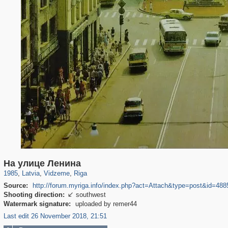
9,965
20,487
7,206
62
233
55
На улице Ленина
1985
,
Latvia
,
Vidzeme
,
Riga
Source:
http://forum.myriga.info/index.php?act=Attach&type=post&id=488
Shooting direction:
southwest

Watermark signature:
uploaded by remer44
Last edit 26 November 2018, 21:51