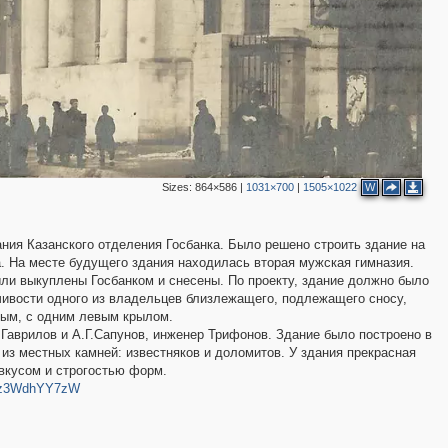
Sizes:
864×586
|
1031×700
|
1505×1022
W
ания Казанского отделения Госбанка. Было решено строить здание на
. На месте будущего здания находилась вторая мужская гимназия.
ли выкуплены Госбанком и снесены. По проекту, здание должно было
ивости одного из владельцев близлежащего, подлежащего сносу,
ным, с одним левым крылом.
.Гаврилов и А.Г.Сапунов, инженер Трифонов. Здание было построено в
 из местных камней: известняков и доломитов. У здания прекрасная
вкусом и строгостью форм.
ixzz3WdhYY7zW