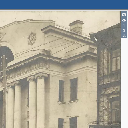
1
3
1k
3
3
2