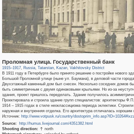
16,583
1,406,257
13,016
179
29,243
103
9,905
67
Проломная улица. Государственный банк
1915
–
1917
,
Russia
,
Tatarstan
,
Kazan
,
Vakhitovsky District
В 1911 году в Петербурге было принято решение о постройке нового зд
Большой Проломной улице (ныне ул. Баумана), в деловой части города
Двухэтажный каменный дом был снесен. Несколько соседних домов бы
быть симметричным с двумя одинаковыми крыльями. Но из-за неуступч
здания, проект пришлось переделать. Здание получилось асимметрич
Проектировала и строила здание групп специалистов: архитекторы Ф.П
1914 – 1915 годах в стиле неоклассицизма периода эклектики. Строили
наружная и внутренняя отделка. Его архитектура отличалась хорошим 
Источник:
http://www.votpusk.ru/country/dostoprim_info.asp?ID=10264#
Source:
http://humus.livejournal.com/4351382.html
Shooting direction:
north
