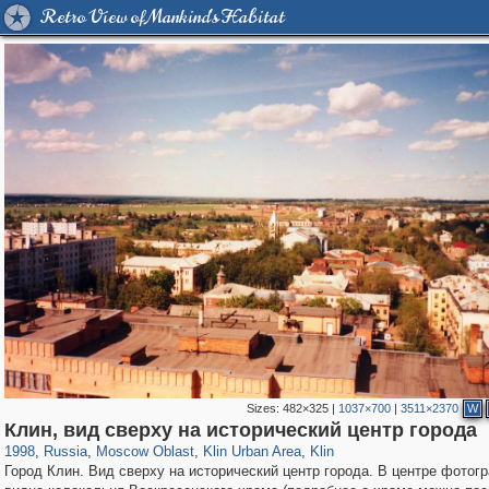
Retro View of Mankind's Habitat
Sizes:
482×325
|
1037×700
|
3511×2370
W
96,182
1,405,939
1,691
29,243
2,247
26
1,533
21
Клин, вид сверху на исторический центр города
1998
,
Russia
,
Moscow Oblast
,
Klin Urban Area
,
Klin
Город Клин. Вид сверху на исторический центр города. В центре фотог