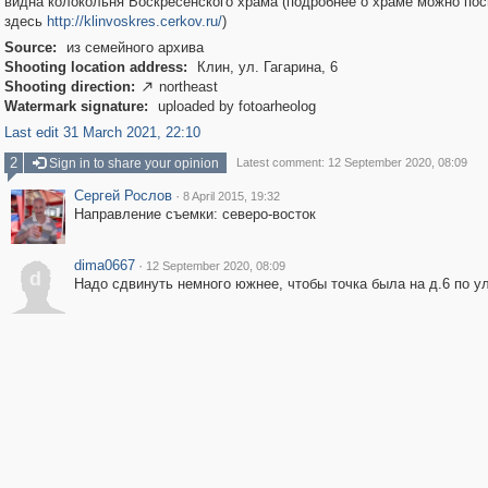
видна колокольня Воскресенского храма (подробнее о храме можно по
здесь
http://klinvoskres.cerkov.ru/
)
Source:
из семейного архива
Shooting location address:
Клин, ул. Гагарина, 6
Shooting direction:
northeast

Watermark signature:
uploaded by fotoarheolog
Last edit 31 March 2021, 22:10
2
Sign in to share your opinion
Latest comment: 12 September 2020, 08:09
Сергей Рослов
·
8 April 2015, 19:32
Направление съемки: северо-восток
dima0667
·
12 September 2020, 08:09
d
Надо сдвинуть немного южнее, чтобы точка была на д.6 по ул