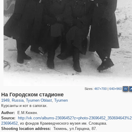
Sizes:
467×700
|
640×960
W
1,406,255
5,940
45
29,243
4,136
9
На Городском стадионе
1949
,
Russia
,
Tyumen Oblast
,
Tyumen
Курсанты и кот в сапогах.
Author:
Е.М.Кюкен.
Source:
http://vk.com/albums-23696452?z=photo-23696452_350694643%2
23696452
, из фондов Краеведческого музея им. Словцова.
Shooting location address:
Тюмень, ул.Герцена, 87.