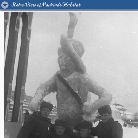
Retro View of Mankind's Habitat