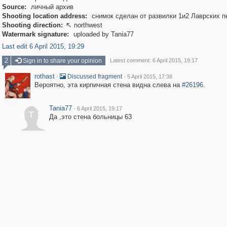
Source:
личный архив
Shooting location address:
снимок сделан от развилки 1и2 Лаврских п
Shooting direction:
northwest

Watermark signature:
uploaded by Tania77
Last edit 6 April 2015, 19:29
2
Sign in to share your opinion
Latest comment: 6 April 2015, 19:17
rothast
·
·
Discussed fragment
5 April 2015, 17:38
Вероятно, эта кирпичная стена видна слева на
#26196
.
Tania77
·
6 April 2015, 19:17
T
Да ,это стена больницы 63