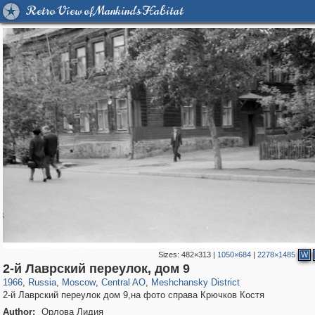
Retro View of Mankind's Habitat
Sizes:
482×313
|
1050×684
|
2278×1485
W
319,780
1,406,258
159,978
8,286
29,243
5,916
10,185
264
2-й Лаврский переулок, дом 9
1966
,
Russia
,
Moscow
,
Central AO
,
Meshchansky District
2-й Лаврский переулок дом 9,на фото справа Крючков Костя
Author:
Орлова Лидия