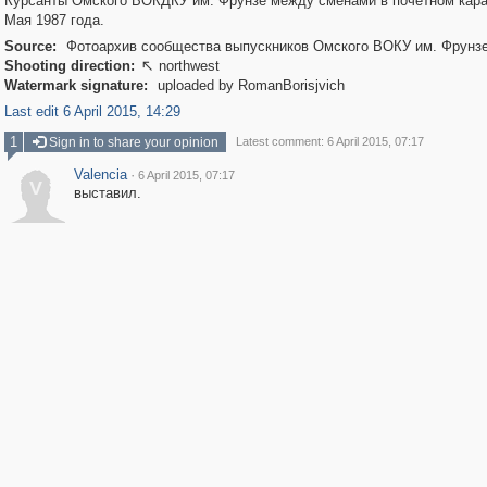
Курсанты Омского ВОКДКУ им. Фрунзе между сменами в почетном кара
Мая 1987 года.
Source:
Фотоархив сообщества выпускников Омского ВОКУ им. Фрунз
Shooting direction:
northwest

Watermark signature:
uploaded by RomanBorisjvich
Last edit 6 April 2015, 14:29
1
Sign in to share your opinion
Latest comment: 6 April 2015, 07:17
Valencia
·
6 April 2015, 07:17
V
выставил.