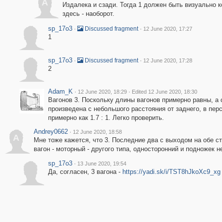
A
Издалека и сзади. Тогда 1 должен быть визуально к
здесь - наоборот.
sp_17o3
·
·
Discussed fragment
12 June 2020, 17:27
1
sp_17o3
·
·
Discussed fragment
12 June 2020, 17:28
2
Adam_K
·
·
12 June 2020, 18:29
Edited 12 June 2020, 18:30
Вагонов 3. Поскольку длины вагонов примерно равны, а
произведена с небольшого расстояния от заднего, в пе
примерно как 1.7 : 1. Легко проверить.
Andrey0662
·
12 June 2020, 18:58
A
Мне тоже кажется, что 3. Последние два с выходом на обе ст
вагон - моторный - другого типа, односторонний и подножек не
sp_17o3
·
13 June 2020, 19:54
Да, согласен, 3 вагона -
https://yadi.sk/i/TST8hJkoXc9_xg