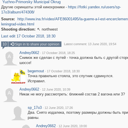
Yuzhno-Primorsky Municipal Okrug
Другие скриншоты этой кинохроники -
https://fotki.yandex.ru/users/sp-
17o3/album/474308/
Source:
http://www.ina.fr/video/AFE86001495/la-guerre-a-l-est-encerclemen
leningrad-video.html
Shooting direction:
northwest

Last edit 17 October 2018, 18:30
10
Sign in to share your opinion
Latest comment: 13 June 2020, 19:54
Andrey0662
·
17 October 2018, 18:25
A
Снимок же сделан с путей - точка должна быть с другой сто
шоссе!
begemout
·
17 October 2018, 18:30
Точка правильно стояла, это спутник сдвинулся.
Исправил.
Andrey0662
·
12 June 2020, 10:39
A
Никак не могу рассмотреть: ближний состав 2 вагона или 3?
sp_17o3
·
12 June 2020, 17:26
Два. Снято издалека, поэтому размеры должны быть пр
равны.
Andrey0662
·
12 June 2020, 19:00