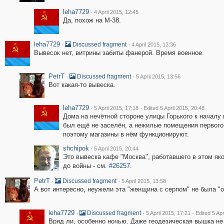
leha7729
·
4 April 2015, 12:45
Да, похож на М-38.
leha7729
·
·
Discussed fragment
4 April 2015, 13:36
Вывесок нет, витрины забиты фанерой. Время военное.
PetrT
·
·
Discussed fragment
5 April 2015, 13:56
Вот какая-то вывеска.
leha7729
·
·
5 April 2015, 17:18
Edited 5 April 2015, 20:48
Дома на нечётной стороне улицы Горького к началу
был ещё не заселён, а нежилые помещения первого
поэтому магазины в нём функционируют.
shchipok
·
5 April 2015, 20:44
Это вывеска кафе "Москва", работавшего в этом яко
до войны - см.
#26257
.
PetrT
·
·
Discussed fragment
5 April 2015, 13:58
А вот интересно, неужели эта "женщина с серпом" не была "
leha7729
·
·
·
Discussed fragment
5 April 2015, 17:21
Edited 5 Apr
Вряд ли, особенно ночью. Даже геодезическая вышка не