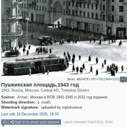
Sizes:
482×678
|
497×700
|
946×1332
W
319,861
1,406,929
160,009
8,286
29,248
5,916
53,052
2,283
Пушкинская площадь,1943 год
1943
,
Russia
,
Moscow
,
Central AO
,
Tverskoy District
Source:
Атлас: Москва в ВОВ 1941-1945 гг.2011 год издания.
Shooting direction:
south

Watermark signature:
uploaded by mpiskunova
Last edit 19 December 2025, 19:33
15
Sign in to share your opinion
Latest comment: 5 April 2015, 20:44