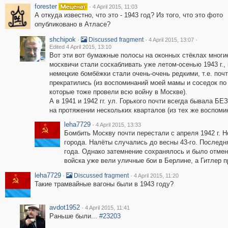
forester
·
4 April 2015, 11:03
А откуда известно, что это - 1943 год? Из того, что это фото
опубликовано в Атласе?
shchipok
·
·
·
Discussed fragment
4 April 2015, 13:07
Edited 4 April 2015, 13:10
Вот эти вот бумажные полосы на оконных стёклах многи
москвичи стали соскабливать уже летом-осенью 1943 г., 
немецкие бомбёжки стали очень-очень редкими, т.е. поч
прекратились (из воспоминаний моей мамы и соседок по
которые тоже провели всю войну в Москве).
А в 1941 и 1942 гг. ул. Горького почти всегда бывала 
на протяжении нескольких кварталов (из тех же воспоми
leha7729
·
4 April 2015, 13:33
Бомбить Москву почти перестали с апреля 1942 г. Н
города. Налёты случались до весны 43-го. Последн
года. Однако затемнение сохранялось и было отмене
войска уже вели уличные бои в Берлине, а Гитлер п
leha7729
·
·
Discussed fragment
4 April 2015, 11:20
Такие трамвайные вагоны были в 1943 году?
avdot1952
·
4 April 2015, 11:41
Раньше были...
#23203