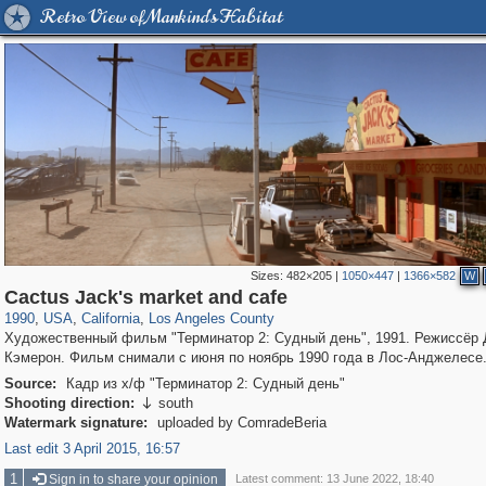
Retro View of Mankind's Habitat
Sizes:
482×205
|
1050×447
|
1366×582
W
14,962
95,692
25
647
10,618
9
Сactus Jack's market and cafe
1990
,
USA
,
California
,
Los Angeles County
Художественный фильм "Терминатор 2: Судный день", 1991. Режиссёр
Кэмерон. Фильм снимали с июня по ноябрь 1990 года в Лос-Анджелесе
Source:
Кадр из х/ф "Терминатор 2: Судный день"
Shooting direction:
south

Watermark signature:
uploaded by ComradeBeria
Last edit 3 April 2015, 16:57
1
Sign in to share your opinion
Latest comment: 13 June 2022, 18:40