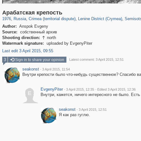
1,406,255
58,648
29,243
1,946
411
5
Арабатская крепость
1976
,
Russia
,
Crimea (territorial dispute)
,
Lenine District (Crymea)
,
Semisots
Author:
Anspok Evgeny
Source:
собственный архив
Shooting direction:
north

Watermark signature:
uploaded by EvgenyPiter
Last edit 3 April 2015, 09:55
3
Sign in to share your opinion
Latest comment: 3 April 2015, 12:51
seakonst
·
3 April 2015, 11:54
Внутри крепости было что-нибудь существенное? Спасибо ва
EvgenyPiter
·
·
3 April 2015, 12:35
Edited 3 April 2015, 12:36
E
Внутри, кажется, ничего интересного не было. Есть
seakonst
·
3 April 2015, 12:51
Я как раз гуглю.