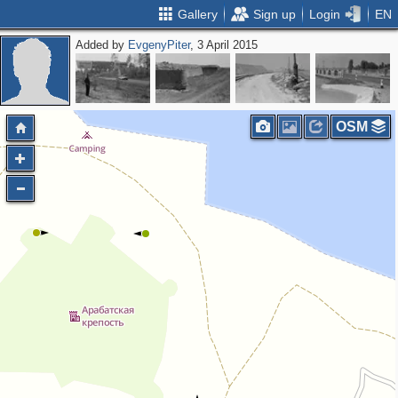
Gallery
Sign up
Login
EN
Added by
EvgenyPiter
, 3 April 2015
OSM