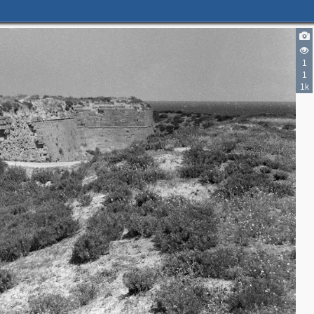
1
1
1k