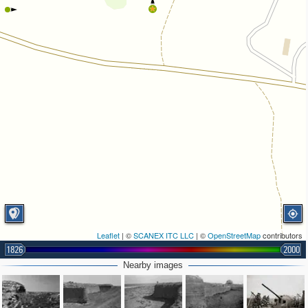
Leaflet
| ©
SCANEX ITC LLC
| ©
OpenStreetMap
contributors
1826
2000
Nearby images