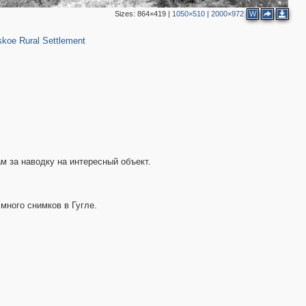
Sizes:
864×419
|
1050×510
|
2000×972
W
17
2
koe Rural Settlement
м за наводку на интересный объект.
 много снимков в Гугле.