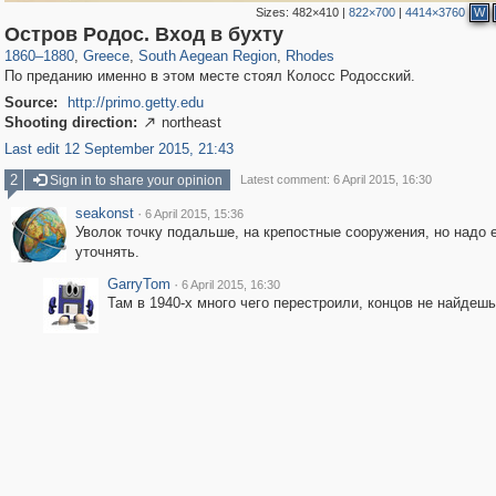
Sizes:
482×410
|
822×700
|
4414×3760
W
1,673
20
182
94
Остров Родос. Вход в бухту
1860
–
1880
,
Greece
,
South Aegean Region
,
Rhodes
По преданию именно в этом месте стоял Колосс Родосский.
Source:
http://primo.getty.edu
Shooting direction:
northeast

Last edit 12 September 2015, 21:43
2
Sign in to share your opinion
Latest comment: 6 April 2015, 16:30
seakonst
·
6 April 2015, 15:36
Уволок точку подальше, на крепостные сооружения, но надо 
уточнять.
GarryTom
·
6 April 2015, 16:30
Там в 1940-х много чего перестроили, концов не найдешь