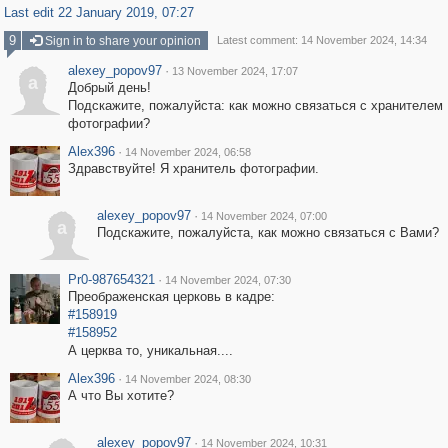
Last edit 22 January 2019, 07:27
9
Sign in to share your opinion
Latest comment: 14 November 2024, 14:34
alexey_popov97
·
13 November 2024, 17:07
a
Добрый день!
Подскажите, пожалуйста: как можно связаться с хранителем
фотографии?
Alex396
·
14 November 2024, 06:58
Здравствуйте! Я хранитель фотографии.
alexey_popov97
·
14 November 2024, 07:00
a
Подскажите, пожалуйста, как можно связаться с Вами?
Pr0-987654321
·
14 November 2024, 07:30
Преображенская церковь в кадре:
#158919
#158952
А церква то, уникальная....
Alex396
·
14 November 2024, 08:30
А что Вы хотите?
alexey_popov97
·
14 November 2024, 10:31