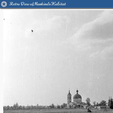
Retro View of Mankind's Habitat