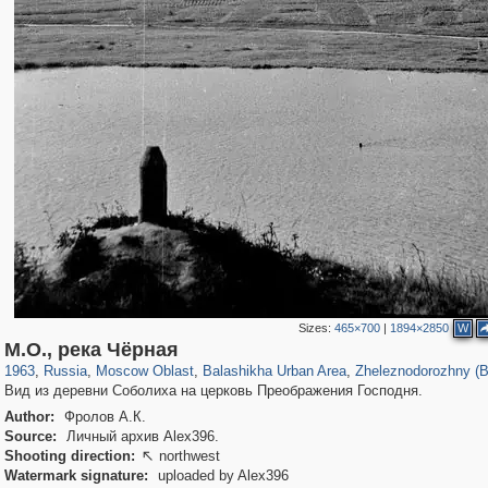
Sizes:
465×700
|
1894×2850
W
96,438
1,406,840
1,691
29,243
3,272
34
451
7
М.О., река Чёрная
1963
,
Russia
,
Moscow Oblast
,
Balashikha Urban Area
,
Zheleznodorozhny (B
Вид из деревни Соболиха на церковь Преображения Господня.
Author:
Фролов А.К.
Source:
Личный архив Alex396.
Shooting direction:
northwest

Watermark signature:
uploaded by Alex396