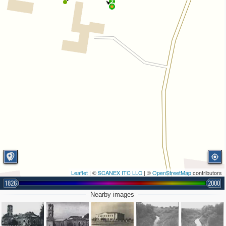
2
Leaflet
| ©
SCANEX ITC LLC
| ©
OpenStreetMap
contributors
1826
2000
Nearby images