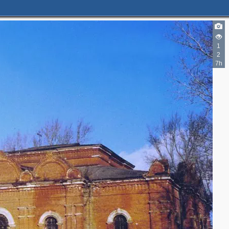
1
2
7h