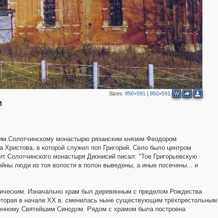
Sizes:
850×591
|
850×591
W
м
е им Солотчинскому монастырю рязанским князем Феодором
а Христова, в которой служил поп Григорий. Село было центром
рит Солотчинского монастыря Дионисий писал: "Тое Григорьевскую
ойны люди из тоя волости в полон выведены, а иные посечены... и
омическим. Изначально храм был деревянным с пределом Рождества
 которая в начале XX в. сменилась ныне существующим трёхпрестольным
денному Святейшим Синодом. Рядом с храмом была построена