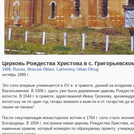
96,319
1,406,448
1,691
29,243
818
12
Церковь Рождества Христова в с. Григорьевско
1999
,
Russia
,
Moscow Oblast
,
Lukhovitsy Urban Okrug
октябрь 1999 г.
Это село впервые упоминается в XV в. в грамоте, данной на владени
Васильевичем. В 1508 г. здесь уже была деревянная церковь Рождеств
волости. В 1544 г. в грамоте, адресованной Ивану Грозному, архиманд
волостьку не по один год татары воевали и выжгли и от татарстие де в
пашни не паханы".
После секуляризации монастырских вотчин в 1764 г. село стало экон
Богородицы. В 1834 г. построена новая церковь Рождества Христова,
каменным храмом, который возведён по образцовому проекту, утверж
приходская школа.