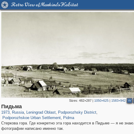
Retro View of Mankind's Habitat
Sizes:
482×287
|
1050×625
|
1583×942
W
1,406,725
38,965
592
29,243
720
13
Пидьма
313
4
84
1973
,
Russia
,
Leningrad Oblast
,
Podporozhsky District
,
Podporozhskoe Urban Settlement
,
Pidma
Стеркова гора. Где конкретно эта гора находится в Пидьме — я не знаю
фотографии написано именно так.