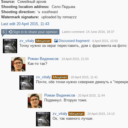
Source:
Семейный архив
Shooting location address:
Село Пидьма
Shooting direction:
southeast

Watermark signature:
uploaded by romazzz
Last edit 20 April 2015, 11:43
6
Sign in to share your opinion
Latest comment: 14 June 2016, 18:37
zv_vitaly
·
·
Discussed fragment
6 April 2015, 10:50
Точку нужно за овраг переставить, дом с фрагмента на фото
Роман Веденисов
·
19 April 2015, 21:03
Как-то так?
zv_vitaly
·
20 April 2015, 11:41
Почти, обе точки нужно севернее двинуть к "перекре
Роман Веденисов
·
20 April 2015, 11:44
Подвинул. Вторую тоже.
zv_vitaly
·
20 April 2015, 14:13
Ок, так намного лучше.