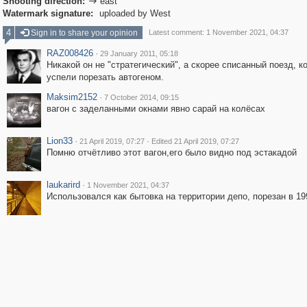
Shooting direction:
east

Watermark signature:
uploaded by West
4
Sign in to share your opinion
Latest comment: 1 November 2021, 04:37
RAZ008426
·
29 January 2011, 05:18
Никакой он не "стратегический", а скорее списанный поезд, к
успели порезать автогеном.
Maksim2152
·
7 October 2014, 09:15
вагон с заделанными окнами явно сарай на колёсах
Lion33
·
·
21 April 2019, 07:27
Edited 21 April 2019, 07:27
Помню отчётливо этот вагон,его было видно под эстакадой
laukarird
·
1 November 2021, 04:37
Использовался как бытовка на территории депо, порезан в 19