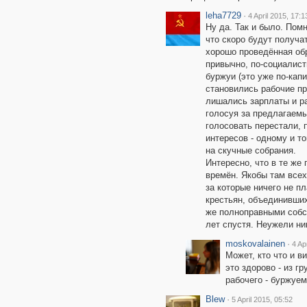
leha7729
·
4 April 2015, 17:1
Ну да. Так и было. Пом
что скоро будут получа
хорошо проведённая обр
привычно, по-социалисти
буржуи (это уже по-кап
становились рабочие п
лишались зарплаты и ра
голосуя за предлагаем
голосовать перестали, 
интересов - одному и т
на скучные собрания.
Интересно, что в те же
времён. Якобы там всех
за которые ничего не пл
крестьян, объединивши
же полноправными собст
лет спустя. Неужели ни
moskovalainen
·
4 Ap
Может, кто что и в
это здорово - из г
рабочего - буржуем
Blew
·
5 April 2015, 05:52