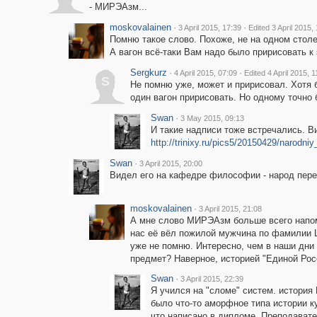
- МИРЭАзм...
moskovalainen
·
·
3 April 2015, 17:39
Edited 3 April 2015,
Помню такое слово. Похоже, не на одном столе
А вагон всё-таки Вам надо было пририсовать к 
Sergkurz
·
·
4 April 2015, 07:09
Edited 4 April 2015, 1
S
Не помню уже, может и пририсовал. Хотя б
один вагон пририсовать. Но одному точно 
Swan
·
3 May 2015, 09:13
И такие надписи тоже встречались. В
http://trinixy.ru/pics5/20150429/narodniy
Swan
·
3 April 2015, 20:00
Видел его на кафедре философии - народ пере
moskovalainen
·
3 April 2015, 21:08
А мне слово МИРЭАзм больше всего напо
нас её вёл пожилой мужчина по фамилии Ш
уже не помню. Интересно, чем в наши дни
предмет? Наверное, историей "Единой Росси
Swan
·
3 April 2015, 22:39
Я учился на "сломе" систем. история
было что-то аморфное типа истории к
что написано в дипломе. Преподавате