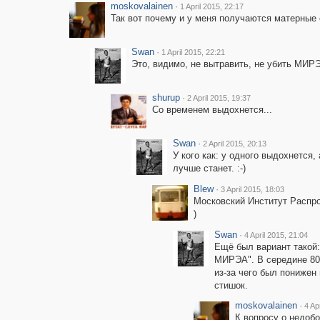
moskovalainen
·
1 April 2015, 22:17
Так вот почему и у меня получаются матерные 
Swan
·
1 April 2015, 22:21
Это, видимо, не вытравить, не убить МИР
shurup
·
2 April 2015, 19:37
Со временем выдохнется...
Swan
·
2 April 2015, 20:13
У кого как: у одного выдохнется, 
лучше станет. :-)
Blew
·
3 April 2015, 18:03
Московский Институт Распр
)
Swan
·
4 April 2015, 21:04
Ещё был вариант такой: 
МИРЭА". В середине 80-
из-за чего был понижен
стишок.
moskovalainen
·
4 Ap
К вопросу о недоб