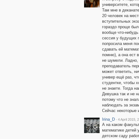
университете, кото
Там мне в деканате
20 человек на мест
вступительных экз
гораздо проще было
вообще что-нибудь 
сессия у будущих 
попросила меня пос
сдавать ей математ
помню), а она ест 
не шумели. Ладно,
преподаватель перв
может ответить, ни
универ ещё раз, чт
студентке, чтобы х
не знаете. Тогда н
Девушка так и не 
потому что не знал
наблюдать за экзам
Сейчас некоторые и
Irina_D
·
4 April 2015, 
А на каком факульт
математике детей у
детском саду рабо