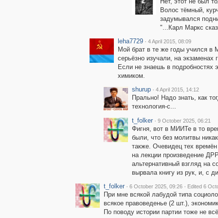
Нет, этот не был т
Волос тёмный, кур
задумывался подни
"...Карл Маркс сказ
leha7729
·
4 April 2015, 08:09
Мой брат в те же годы учился в
серьёзно изучали, на экзаменах 
Если не знаешь в подробностях э
химиком.
shurup
·
4 April 2015, 14:12
Прально! Надо знать, как то
технология-с...
t_folker
·
9 October 2025, 06:21
Фигня, вот в МИИТе в то вр
были, что без молитвы ника
также. Очевидец тех времён 
на лекции произведение ДРР
альтернативный взгляд на с
вырвала книгу из рук, и, с 
t_folker
·
·
6 October 2025, 09:26
Edited 6 Oct
При мне всякой лабудой типа социоло
всякое правоведенье (2 шт.), экономика
По поводу истории партии тоже не всё