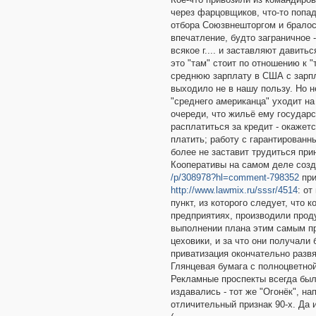
через фарцовщиков, что-то попа
отбора Союзвнешторгом и бралос
впечатление, будто заграничное -
всякое г.... и заставляют давить
это "там" стоит по отношению к 
среднюю зарплату в США с зарп
выходило не в нашу пользу. Но 
"среднего американца" уходит на
очереди, что жильё ему государс
расплатиться за кредит - окажет
платить; работу с гарантированн
более не заставит трудиться при
Кооперативы на самом деле созд
/p/308978?hl=comment-798352
при
http://www.lawmix.ru/sssr/4514
: о
пункт, из которого следует, что
предприятиях, производили проду
выполнении плана этим самым пр
цеховики, и за что они получали
приватизация окончательно развя
Глянцевая бумага с полноцветной
Рекламные проспекты всегда был
издавались - тот же "Огонёк", н
отличительный признак 90-х. Да 