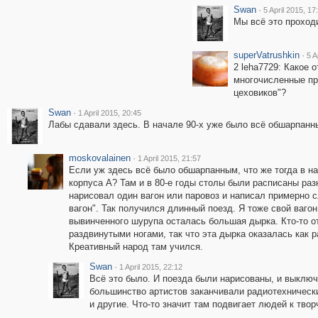
Swan
·
5 April 2015, 17
Мы всё это проходил
superVatrushkin
·
5 A
2 leha7729: Какое 
многочисленные пр
цеховиков"?
Swan
·
1 April 2015, 20:45
Лабы сдавали здесь. В начале 90-х уже было всё обшарпанн
moskovalainen
·
1 April 2015, 21:57
Если уж здесь всё было обшарпанным, что же тогда в н
корпуса А? Там и в 80-е годы столы были расписаны раз
нарисовал один вагон или паровоз и написал примерно 
вагон". Так получился длинный поезд. Я тоже свой вагон
вывинченного шурупа осталась большая дырка. Кто-то о
раздвинутыми ногами, так что эта дырка оказалась как р
Креативный народ там учился.
Swan
·
1 April 2015, 22:12
Всё это было. И поезда были нарисованы, и выключа
большинство артистов заканчивали радиотехнически
и другие. Что-то значит там подвигает людей к творч