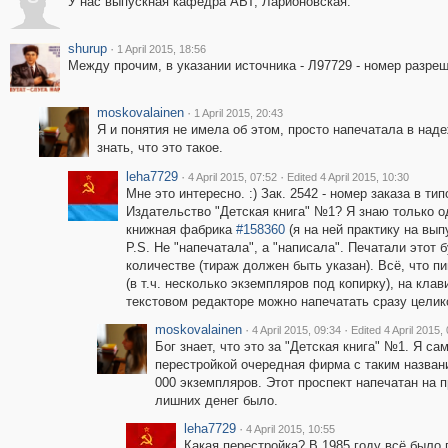
У нас выпускная кафедра АВТ, Ларионовская.
shurup
·
1 April 2015, 18:56
Между прочим, в указании источника - Л97729 - номер разреш
moskovalainen
·
1 April 2015, 20:43
Я и понятия не имела об этом, просто напечатала в наде
знать, что это такое.
leha7729
·
·
4 April 2015, 07:52
Edited 4 April 2015, 10:30
Мне это интересно. :) Зак. 2542 - номер заказа в ти
Издательство "Детская книга" №1? Я знаю только од
книжная фабрика
#158360
(я на ней практику на вып
P.S. Не "напечатала", а "написала". Печатали этот
количестве (тираж должен быть указан). Всё, что п
(в т.ч. несколько экземпляров под копирку), на кла
текстовом редакторе можно напечатать сразу целик
moskovalainen
·
·
4 April 2015, 09:34
Edited 4 April 2015,
Бог знает, что это за "Детская книга" №1. Я са
перестройкой очередная фирма с таким названи
000 экземпляров. Этот проспект напечатан на 
лишних денег было.
leha7729
·
4 April 2015, 10:55
Какая перестройка? В 1985 году всё было