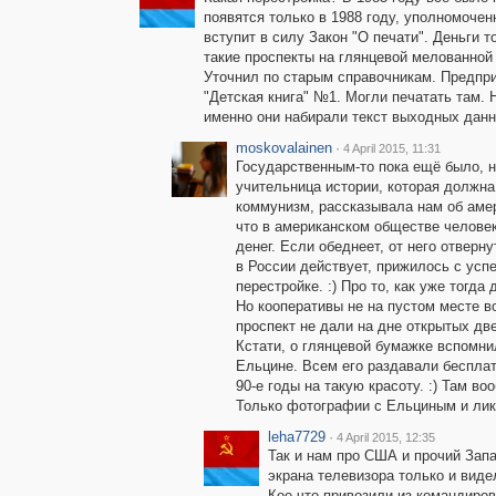
появятся только в 1988 году, уполномоченн
вступит в силу Закон "О печати". Деньги
такие проспекты на глянцевой мелованной
Уточнил по старым справочникам. Предпр
"Детская книга" №1. Могли печатать там. 
именно они набирали текст выходных данн
moskovalainen
·
4 April 2015, 11:31
Государственным-то пока ещё было, н
учительница истории, которая должна
коммунизм, рассказывала нам об амер
что в американском обществе человек
денег. Если обеднеет, от него отверн
в России действует, прижилось с успе
перестройке. :) Про то, как уже тогда
Но кооперативы не на пустом месте в
проспект не дали на дне открытых две
Кстати, о глянцевой бумажке вспомни
Ельцине. Всем его раздавали беспла
90-е годы на такую красоту. :) Там воо
Только фотографии с Ельциным и лик
leha7729
·
4 April 2015, 12:35
Так и нам про США и прочий Запа
экрана телевизора только и виде
Кое-что привозили из командиро