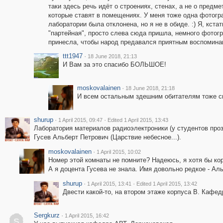
таки здесь речь идёт о строениях, стенах, а не о предме
которые ставят в помещениях. У меня тоже одна фотог
лаборатории была отклонена, но я не в обиде. :) Я, кстат
"партейная", просто слева сюда пришла, немного фотог
принесла, чтобы народ предавался приятным воспоминан
ttt1947
·
18 June 2018, 21:13
И Вам за это спасибо БОЛЬШОЕ!
moskovalainen
·
18 June 2018, 21:18
И всем остальным здешним обитателям тоже сп
shurup
·
·
1 April 2015, 09:47
Edited 1 April 2015, 13:43
Лаборатория материалов радиоэлектроники (у студентов прозв
Гусев Альберт Петрович (Царствие небесное...).
moskovalainen
·
1 April 2015, 10:02
Номер этой комнаты не помните? Надеюсь, я хотя бы ко
А я доцента Гусева не знала. Имя довольно редкое - Аль
shurup
·
·
1 April 2015, 13:41
Edited 1 April 2015, 13:42
Двести какой-то, на втором этаже корпуса В. Кафед
Sergkurz
·
1 April 2015, 16:42
S