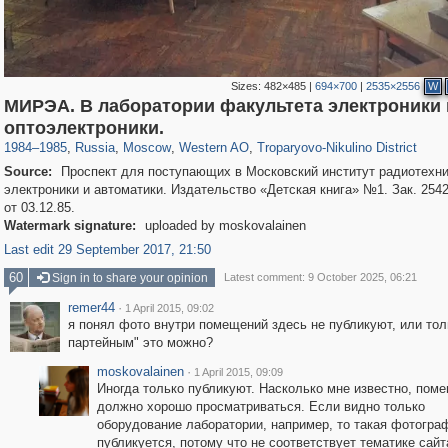
Sizes:
482×485
|
694×700
|
2535×2556
W
МИРЭА. В лаборатории факультета электроники 
319,861
1,406,849
8,286
27,129
29,243
310
2,259
7
оптоэлектроники.
1984
–
1985
,
Russia
,
Moscow
,
Western AO
,
Troparyovo-Nikulino District
Source:
Проспект для поступающих в Московский институт радиотехни
электроники и автоматики. Издательство «Детская книга» №1. Зак. 254
от 03.12.85.
Watermark signature:
uploaded by moskovalainen
Last edit 29 September 2017, 21:50
60
Sign in to share your opinion
Latest comment: 9 October 2025, 06:21
remer44
·
1 April 2015, 09:02
я понял фото внутри помещений здесь не публикуют, или тол
партейным" это можно?
moskovalainen
·
1 April 2015, 09:09
Иногда только публикуют. Насколько мне известно, пом
должно хорошо просматриваться. Если видно только
оборудование лаборатории, например, то такая фотогра
публикуется, потому что не соответствует тематике сайт