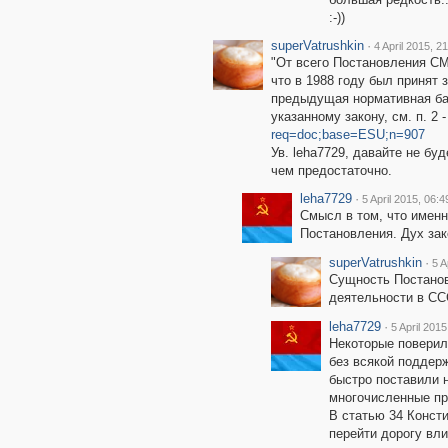
:-))
superVatrushkin
·
4 April 2015, 2
"От всего Постановления СМ
что в 1988 году был принят 
предыдущая нормативная ба
указанному закону, см. п. 2 
req=doc;base=ESU;n=907
Ув. leha7729, давайте не бу
чем предостаточно.
leha7729
·
5 April 2015, 06:4
Смысл в том, что имен
Постановления. Дух зако
superVatrushkin
·
5 A
Сущность Постанов
деятельности в СС
leha7729
·
5 April 2015
Некоторые поверил
без всякой поддерж
быстро поставили н
многочисленные п
В статью 34 Консти
перейти дорогу вл