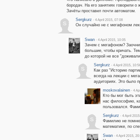
бородач. На его занятиях говорили о 
Зачёты проставил почти автоматом.
Sergkurz
·
4 April 2015, 07:08
S
Он случайно не с мегафоном лек
Swan
·
4 April 2015, 10:05
Зачем с мегафоном? Заочни
большие, чтобы кричать. Тем
до которой не все "доживали
Sergkurz
·
4 April 2015, 10:5
S
Как раз "Историю парти
всегда на лекции с мег
аудиториях. Это было пр
moskovalainen
·
4 Ap
Кто бы мог быть э
нас философию, ка
пользовался. Фами
Sergkurz
·
4 April 2015
S
Фамилию не помню,
математике, по сп
Swan
·
4 April 2015, 20