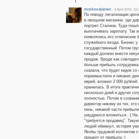
(
moskovalainen
·
4 April 2015, 16:
По поводу легализации цехо
в овощном магазине, где дир
портрет Сталина. Туда пошл
выплачивать зарплату. Так в
появлялись его этнические 
служебного входа. Бизнес у 
государственный. Потом груз
каждый должен внести некую
продаж. Вроде как совладел
больше прибыль сотрудника.
сказала, что будет кидок со
поразмыслили и никаких ден
еврей, вложил 2 000 рублей
хранилась. В итоге практиче
несколько дней и других со
полностью. Потом я созванив
директор никому из тех, кто
пень, никакой части прибыл
умудрился вложиться. :( На
"требуется продавец". Такую
людей обманул, история ума
Якобы трудовой коллектив с
процент от прибыли.:)