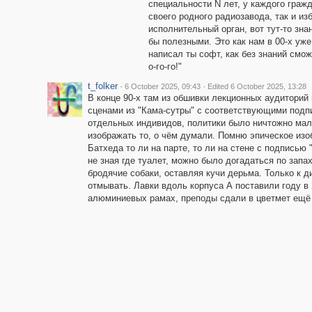
специальности N лет, у каждого граж
своего родного радиозавода, так и из
исполнительный орган, вот тут-то зна
бы полезными. Это как нам в 00-х уже
написал ты софт, как без знаний смо
о-го-го!"
t_folker
·
·
6 October 2025, 09:43
Edited 6 October 2025, 13:28
В конце 90-х там из обшивки лекционных аудиторий
сценами из "Кама-сутры" с соответствующими под
отдельных индивидов, политики было ничтожно мало
изображать то, о чём думали. Помню эпическое изо
Батхеда то ли на парте, то ли на стене с подписью 
не зная где туалет, можно было догадаться по запа
бродячие собаки, оставляя кучи дерьма. Только к д
отмывать. Лавки вдоль корпуса А поставили году в 
алюминиевых рамах, преподы сдали в цветмет ещё 