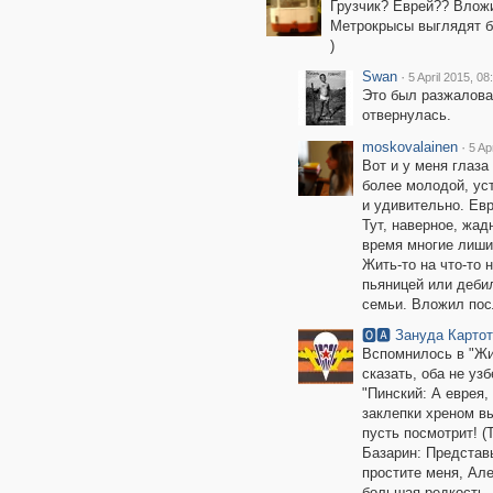
Грузчик? Еврей?? Влож
Метрокрысы выглядят б
)
Swan
·
5 April 2015, 08
Это был разжалован
отвернулась.
moskovalainen
·
5 Ap
Вот и у меня глаза
более молодой, уст
и удивительно. Ев
Тут, наверное, жад
время многие лишил
Жить-то на что-то 
пьяницей или дебил
семьи. Вложил пос
🅾🅰 Зануда Карто
Вспомнилось в "Жид
сказать, оба не уз
"Пинский: А еврея,
заклепки хреном вы
пусть посмотрит! (
Базарин: Представь
простите меня, Ал
большая редкость..