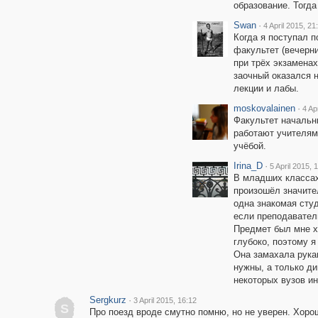
образование. Тогда
Swan
·
4 April 2015, 21
Когда я поступал 
факультет (вечерн
при трёх экзаменах
заочный оказался 
лекции и лабы.
moskovalainen
·
4 Ap
Факультет начальн
работают учителями
учёбой.
Irina_D
·
5 April 2015, 
В младших классах
произошёл значите
одна знакомая студ
если преподаватель
Предмет был мне х
глубоко, поэтому я
Она замахала рукам
нужны, а только ди
некоторых вузов ин
Sergkurz
·
3 April 2015, 16:12
S
Про поезд вроде смутно помню, но не уверен. Хоро