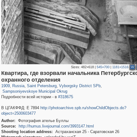
Sizes:
482×618
|
545×700
|
1181×1516
W
Квартира, где взорвали начальника Петербургск
197,063
1,406,144
5,709
29,243
10,250
208
охранного отделения
2,873
51
1909
,
Russia
,
Saint Petersburg
,
Vyborgsky District SPb
,
Sampsoniyevskoye Municipal Okrug
Подробности всей истории - в
#318675
В ЦГАКФФД: Е 7894
http://photoarchive.spb.ru/showChildObjects.do?
object=2500603477
Author:
Фотография ателье Буллы
Source:
http://humus.livejournal.com/3993147.html
Shooting location address:
Астраханская 25 - Саратовская 26