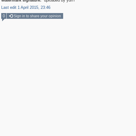
Watermark signature:
uploaded by yuriT
Last edit 1 April 2015, 23:46
0
Sign in to share your opinion