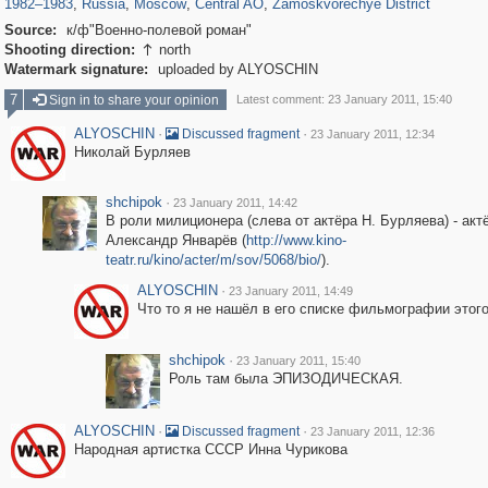
1982
–
1983
,
Russia
,
Moscow
,
Central AO
,
Zamoskvorechye District
Source:
к/ф"Военно-полевой роман"
Shooting direction:
north

Watermark signature:
uploaded by ALYOSCHIN
7
Sign in to share your opinion
Latest comment: 23 January 2011, 15:40
ALYOSCHIN
·
·
Discussed fragment
23 January 2011, 12:34
Николай Бурляев
shchipok
·
23 January 2011, 14:42
В роли милиционера (слева от актёра Н. Бурляева) - акт
Александр Январёв (
http://www.kino-
teatr.ru/kino/acter/m/sov/5068/bio/
).
ALYOSCHIN
·
23 January 2011, 14:49
Что то я не нашёл в его списке фильмографии это
shchipok
·
23 January 2011, 15:40
Роль там была ЭПИЗОДИЧЕСКАЯ.
ALYOSCHIN
·
·
Discussed fragment
23 January 2011, 12:36
Народная артистка СССР Инна Чурикова